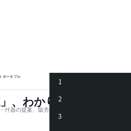
アポロ ポータブル
1
ース
2
値」、わかります。
品
・什器の提案、販売を行う法人様および個人事業主
3