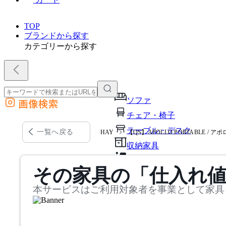
TOP
ブランドから探す
カテゴリーから探す
ソファ
画像検索
外部サイトの商品をカートに追加
チェア・椅子
他のサイトで見つけた商品ページのURLを貼り付けて、カートに追加できます
テーブル・デスク
一覧へ戻る
HAY
【QS】APOLLO PORTABLE / 
収納家具
パーソナルブース・集中ブ
その家具の「仕入れ
オフィスアクセサリー・備
本サービスはご利用対象者を事業として家具
インテリア雑貨
ライト・照明
ガーデン・屋外