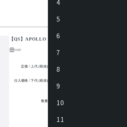
4
5
6
【QS】APOLLO PORTABLE / アポロ ポータブル
HAY
7
定価 / 上代 (税抜)
¥36,000 ~
8
仕入価格 / 下代 (税抜)
9
¥
1
10
数量
11