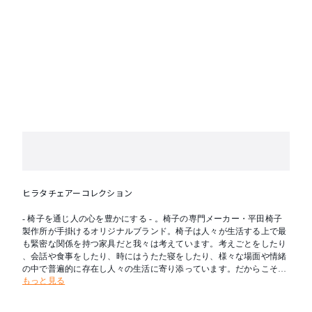
ヒラタチェアーコレクション
- 椅子を通じ人の心を豊かにする - 。椅子の専門メーカー・平田椅子
製作所が手掛けるオリジナルブランド。椅子は人々が生活する上で最
も緊密な関係を持つ家具だと我々は考えています。考えごとをしたり
、会話や食事をしたり、時にはうたた寝をしたり、様々な場面や情緒
の中で普遍的に存在し人々の生活に寄り添っています。だからこそ、
もっと見る
椅子は座るという機能だけではなく、人の心へも大きな影響を与える
ことができる道具だと考えています。我々、平田椅子製作所は椅子づ
くりのプロフェッショナル集団として、この普遍的な価値を持つ椅子