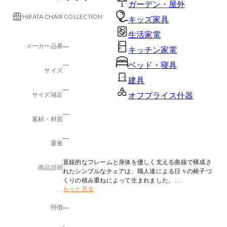
ガーデン・屋外
HIRATA CHAIR COLLECTION
キッズ家具
生活家電
メーカー品番
---
キッチン家電
---
ベッド・寝具
サイズ
建具
---
サイズ補足
オフプライス什器
---
素材・材質
---
重量
直線的なフレームと身体を優しく支える曲線で構成さ
商品説明
れたシンプルなチェアは、職人達による日々の椅子づ
くりの積み重ねによって生まれました。
もっと見る
背もたれの角度は標準より深く傾けて設 計されており
、ゆったりと体をあずけることができます。
特徴
---
また、板座をベースにクッションカバーの付け外しが
可能で、空間や用途に合わせて様々なアレンジができ
-
ます。