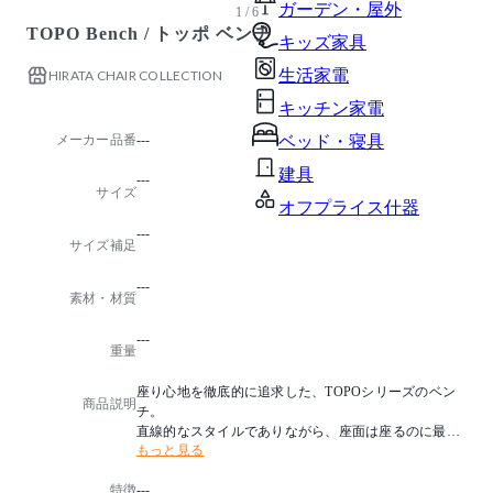
ガーデン・屋外
1 / 6
TOPO Bench / トッポ ベンチ
キッズ家具
生活家電
HIRATA CHAIR COLLECTION
キッチン家電
メーカー品番
---
ベッド・寝具
建具
---
サイズ
オフプライス什器
---
サイズ補足
---
素材・材質
---
重量
座り心地を徹底的に追求した、TOPOシリーズのベン
商品説明
チ。
直線的なスタイルでありながら、座面は座るのに最適
もっと見る
なカーブ形状が施されている。
シンプルなデザインで、持ち運びに適した軽さのため
特徴
---
、ダイニングやリビングそしてベッドルームなどフレ