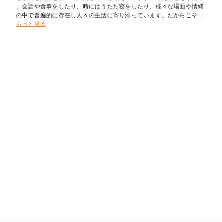
、会話や食事をしたり、時にはうたた寝をしたり、様々な場面や情緒
の中で普遍的に存在し人々の生活に寄り添っています。だからこそ、
もっと見る
椅子は座るという機能だけではなく、人の心へも大きな影響を与える
ことができる道具だと考えています。我々、平田椅子製作所は椅子づ
くりのプロフェッショナル集団として、この普遍的な価値を持つ椅子
にさらに新しい価値を与え続け、未来の生活文化をリードしていきま
す。