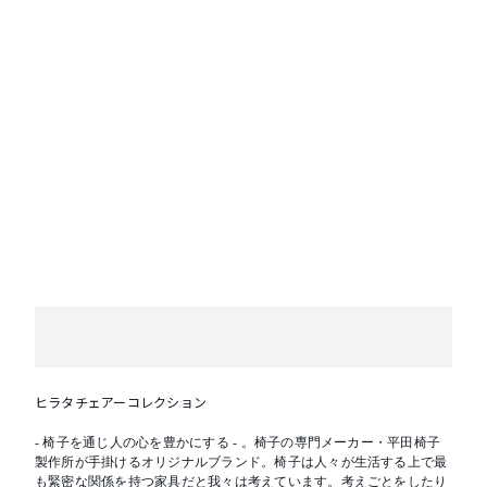
ヒラタチェアーコレクション
- 椅子を通じ人の心を豊かにする - 。椅子の専門メーカー・平田椅子
製作所が手掛けるオリジナルブランド。椅子は人々が生活する上で最
も緊密な関係を持つ家具だと我々は考えています。考えごとをしたり