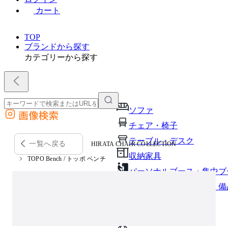
カート
TOP
ブランドから探す
カテゴリーから探す
ソファ
画像検索
外部サイトの商品をカートに追加
チェア・椅子
他のサイトで見つけた商品ページのURLを貼り付けて、カートに追加できます
テーブル・デスク
一覧へ戻る
HIRATA CHAIR COLLECTION
収納家具
TOPO Bench / トッポ ベンチ
パーソナルブース・集中ブ
オフィスアクセサリー・備
インテリア雑貨
ライト・照明