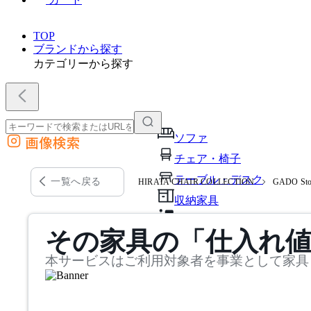
TOP
ブランドから探す
カテゴリーから探す
ソファ
画像検索
外部サイトの商品をカートに追加
チェア・椅子
他のサイトで見つけた商品ページのURLを貼り付けて、カートに追加できます
テーブル・デスク
一覧へ戻る
HIRATA CHAIR COLLECTION
GADO St
収納家具
パーソナルブース・集中ブ
その家具の「仕入れ
オフィスアクセサリー・備
本サービスはご利用対象者を事業として家具
インテリア雑貨
ライト・照明
ガーデン・屋外