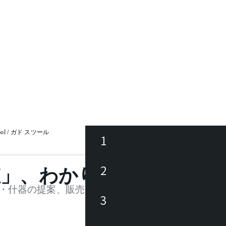
ool / ガド スツール
1
ース
2
値」、わかります。
品
・什器の提案、販売を行う法人様および個人事業主
3