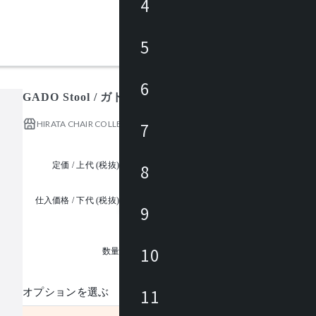
4
5
6
GADO Stool / ガド スツール
HIRATA CHAIR COLLECTION
7
定価 / 上代 (税抜)
¥37,000 ~
8
仕入価格 / 下代 (税抜)
9
¥
1
10
数量
11
オプションを選ぶ