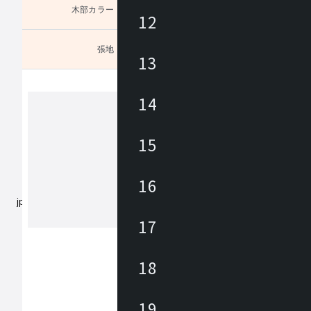
木部カラー
未選択
12
張地
未選択
13
14
ヒラタチェアーコレクション
15
- 椅子を通じ人の心を豊かにする - 。
専門メーカー・平田椅子製作所が手掛
16
リジナルブランド。椅子は人々が生活
で最も緊密な関係を持つ家具だと我々
ています。考えごとをしたり、会話や
17
もっと見る
したり、時にはうたた寝をしたり、様
面や情緒の中で普遍的に存在し人々の
寄り添っています。だからこそ、椅子
18
という機能だけではなく、人の心へも
影響を与えることができる道具だと考
ます。我々、平田椅子製作所は椅子づ
プロフェッショナル集団として、この
19