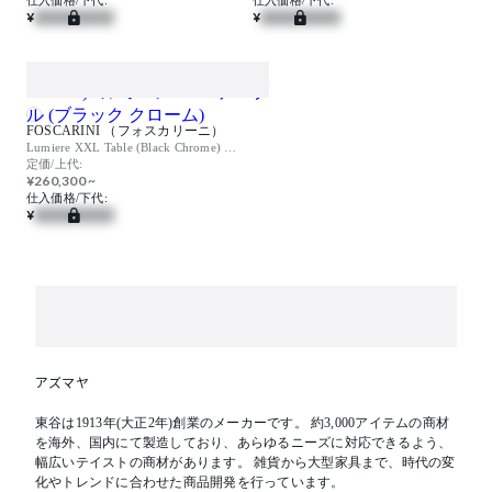
仕入価格/下代:
仕入価格/下代:
¥
¥
FOSCARINI （フォスカリーニ）
Lumiere XXL Table (Black Chrome) / ルミエレ XXL テーブル (ブラック クローム)
定価/上代:
¥260,300 ~
仕入価格/下代:
¥
アズマヤ
東谷は1913年(大正2年)創業のメーカーです。 約3,000アイテムの商材
を海外、国内にて製造しており、あらゆるニーズに対応できるよう、
幅広いテイストの商材があります。 雑貨から大型家具まで、時代の変
化やトレンドに合わせた商品開発を行っています。