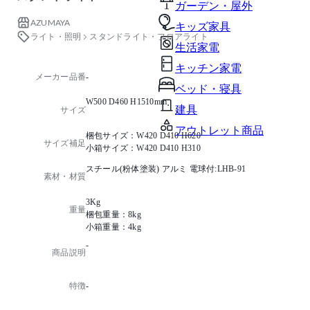
ガーデン・屋外
AZUMAYA
キッズ家具
ライト・照明
スタンドライト・フロアライト
生活家電
キッチン家電
メーカー品番
-
ベッド・寝具
W500 D460 H1510mm
建具
サイズ
アウトレット商品
梱包サイズ：W420 D410 H620
サイズ補足
小箱サイズ：W420 D410 H310
スチール(粉体塗装) アルミ 電球付:LHB-91
素材・材質
3Kg
重量
梱包重量：8kg
小箱重量：4kg
-
商品説明
特徴
-