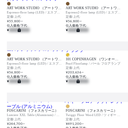
ART WORK STUDIO （アートワークスタジオ）
ART WORK STUDIO （アートワークスタジオ）
Espresso-floor lamp (LED) / エスプレッソ フロアランプ
Espresso2-floor lamp (LED) / エスプレッソ2 フロアーランプ
定価/上代:
定価/上代:
¥55,800 ~
¥56,800 ~
仕入価格/下代:
仕入価格/下代:
¥
¥
ART WORK STUDIO （アートワークスタジオ）
101 COPENHAGEN （ワンオーワンコペンハーゲン）
Espresso3-floor lamp (LED) / エスプレッソ3 フロアランプ
Pearl Floorlamp / パール フロアランプ
定価/上代:
定価/上代:
¥56,800 ~
¥203,636 ~
仕入価格/下代:
仕入価格/下代:
¥
¥
FOSCARINI （フォスカリーニ）
FOSCARINI （フォスカリーニ）
Lumiere XXL Table (Aluminium) / ルミエレ XXL テーブル (アルミニウム)
Twiggy Floor Wood LED / ツィギー フロア ウッド レッド
定価/上代:
定価/上代:
¥244,700 ~
¥491,200 ~