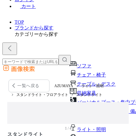
カート
TOP
ブランドから探す
カテゴリーから探す
ソファ
画像検索
外部サイトの商品をカートに追加
チェア・椅子
他のサイトで見つけた商品ページのURLを貼り付けて、カートに追加できます
テーブル・デスク
一覧へ戻る
AZUMAYA
ライト・照明
収納家具
スタンドライト・フロアライト
スタンドライト
パーソナルブース・集中ブ
オフィスアクセサリー・備
インテリア雑貨
1 / 4
ライト・照明
スタンドライト