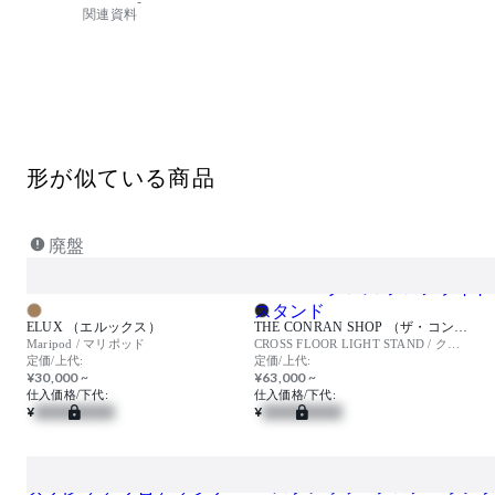
-
関連資料
形が似ている商品
廃盤
ELUX （エルックス）
THE CONRAN SHOP （ザ・コンランショップ）
Maripod / マリポッド
CROSS FLOOR LIGHT STAND / クロス フロアライトスタンド
定価/上代:
定価/上代:
¥30,000 ~
¥63,000 ~
仕入価格/下代:
仕入価格/下代:
¥
¥