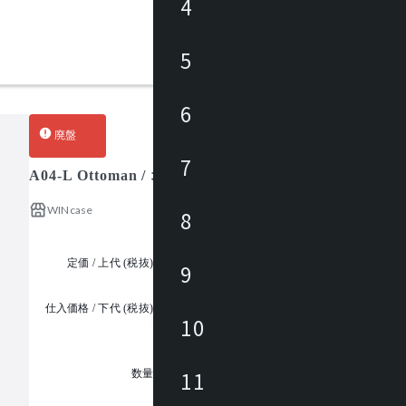
4
5
6
廃盤
7
A04-L Ottoman / オットマン
WINcase
8
定価 / 上代 (税抜)
¥72,000 ~
9
仕入価格 / 下代 (税抜)
¥
10
1
11
数量