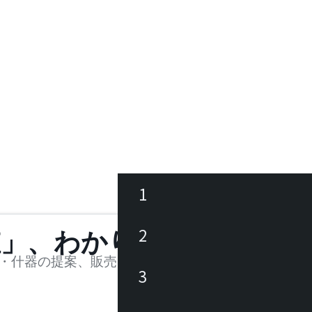
1
ース
2
値」、わかります。
品
・什器の提案、販売を行う法人様および個人事業主
3