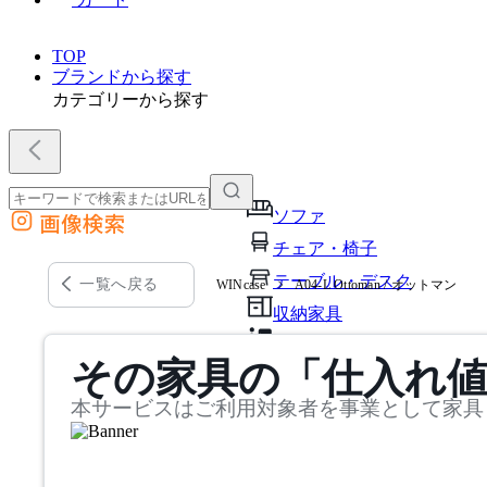
TOP
ブランドから探す
カテゴリーから探す
ソファ
画像検索
外部サイトの商品をカートに追加
チェア・椅子
他のサイトで見つけた商品ページのURLを貼り付けて、カートに追加できます
テーブル・デスク
一覧へ戻る
WINcase
A04-L Ottoman / オットマン
収納家具
パーソナルブース・集中ブ
その家具の「仕入れ
オフィスアクセサリー・備
本サービスはご利用対象者を事業として家具
インテリア雑貨
ライト・照明
ガーデン・屋外