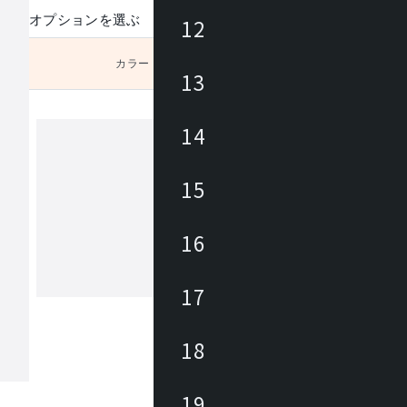
オプションを選ぶ
12
カラー
未選択
13
14
ウィンケース
15
WINcase(ウィンケース)は、ワークス
快適にし、ユーザーのパフォーマンス
16
化させることを考えたブランドです。
働き方が存在する現代に合わせて、シ
に機能・サイズ・素材・カラーなど細
17
もっと見る
こだわり抜いた、働く大人にふさわし
なモノづくりを行っています。
18
19