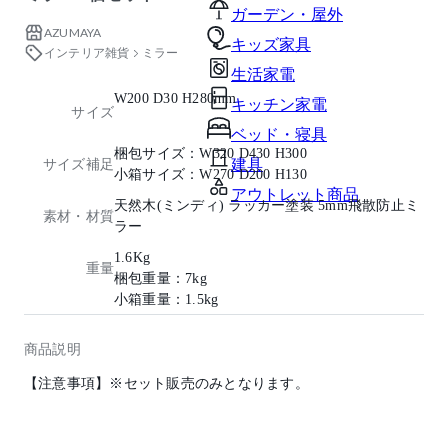
ガーデン・屋外
AZUMAYA
キッズ家具
インテリア雑貨
ミラー
生活家電
W200 D30 H280mm
キッチン家電
サイズ
ベッド・寝具
梱包サイズ：W320 D430 H300
建具
サイズ補足
小箱サイズ：W270 D200 H130
アウトレット商品
天然木(ミンディ) ラッカー塗装 5mm飛散防止ミ
素材・材質
ラー
1.6Kg
重量
梱包重量：7kg
小箱重量：1.5kg
商品説明
【注意事項】※セット販売のみとなります。