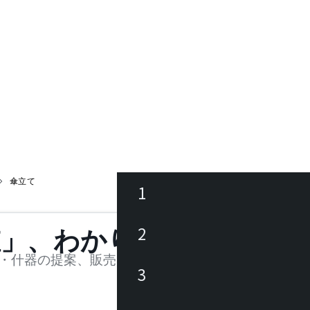
傘立て
1
ース
2
値」、わかります。
品
・什器の提案、販売を行う法人様および個人事業主
3