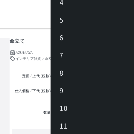
4
5
6
傘立て
AZUMAYA
7
インテリア雑貨
傘立て
8
定価 / 上代 (税抜)
都度見積
9
仕入価格 / 下代 (税抜)
¥
10
1
数量
11