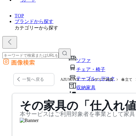
TOP
ブランドから探す
カテゴリーから探す
ソファ
画像検索
外部サイトの商品をカートに追加
チェア・椅子
他のサイトで見つけた商品ページのURLを貼り付けて、カートに追加できます
テーブル・デスク
一覧へ戻る
AZUMAYA
インテリア雑貨
傘立て
収納家具
パーソナルブース・集中ブ
その家具の「仕入れ
オフィスアクセサリー・備
本サービスはご利用対象者を事業として家具
インテリア雑貨
ライト・照明
ガーデン・屋外