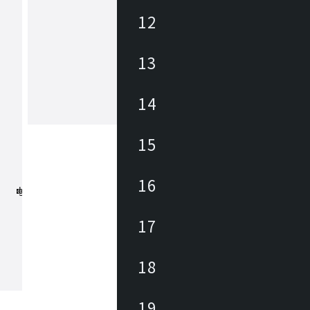
12
アズマヤ
13
東谷は1913年(大正2年)創業のメーカ
約3,000アイテムの商材を海外、国内
しており、あらゆるニーズに対応でき
、幅広いテイストの商材があります。 雑貨か
14
ら大型家具まで、時代の変化やトレン
もっと見る
わせた商品開発を行っています。
15
16
17
18
19