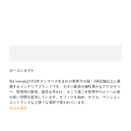
人工ウィッカーには高密度ポリエチレンを採用してお
り、耐久性が高く紫外線にも負けません。
・一日中快適
おそろいのクッションをのせて、外で一日中快適にお
過ごしください。
※組み立て
配送や組み立てに関する詳細はお問い合わせくださ
い。
※価格は変更となる場合がございます。正式な価格に
ついてはお見積もりにてご提示させていただきます。
ボーコンセプト
BoConceptは1952年デンマーク生まれの世界70カ国・300店舗以上に展
開するインテリアブランドです。モダン家具や個性豊かなアクセサリ
ー、照明等の製造、販売を手がけ、そこで過ごす世界中の人々へ心地
の良い空間を提供しています。オフィスを始め、ホテル、マンション
エントランスなど様々な場所で使われています。
もっと見る