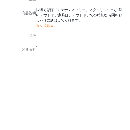
快適でほぼメンテナンスフリー、スタイリッシュな El
商品説明
ba アウトドア家具は、アウトドアでの特別な時間をお
しゃれに演出してくれます。
もっと見る
バーベキューを計画中ですか？外でのディナーパーテ
ィーにモダンなエレガンスを与えてくれるアウトドア
特徴
---
ダイニングチェアをどうぞ。
-
・塗装スチール製
関連資料
Elbaシリーズに使われている軽量化鋼製のフレームは
Durasint塗装仕上げで耐久性にも優れています。何年も
お使いいただけるアウトドア家具です。
・高圧コンパクトラミネート製
屋外用テーブルのテーブルトップは高圧コンパクトラ
ミネートでできています。耐久性が非常に高く、美し
い色が長持ちし、気温や天候の変化にも強い素材です
。
・重ねて
Elbaチェアは積み重ねることができ、使っていない時
にはコンパクトに収納することができます。
・ポリエチレン製ウィッカー