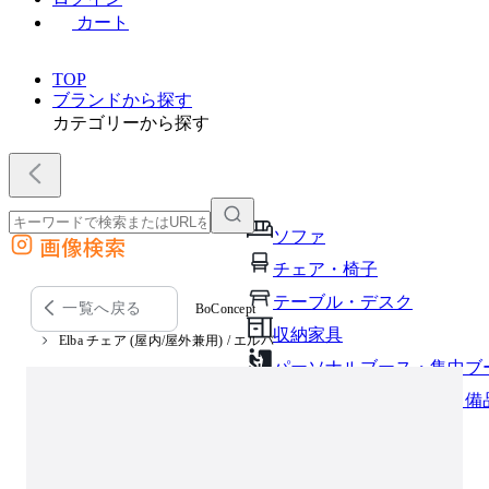
カート
TOP
ブランドから探す
カテゴリーから探す
ソファ
画像検索
外部サイトの商品をカートに追加
チェア・椅子
他のサイトで見つけた商品ページのURLを貼り付けて、カートに追加できます
テーブル・デスク
一覧へ戻る
BoConcept
収納家具
Elba チェア (屋内/屋外兼用) / エルバ
パーソナルブース・集中ブ
オフィスアクセサリー・備
インテリア雑貨
ライト・照明