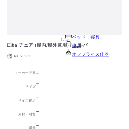
ガーデン・屋外
キッズ家具
生活家電
キッチン家電
ベッド・寝具
1 / 13
Elba チェア (屋内/屋外兼用) / エルバ
建具
オフプライス什器
BoConcept
メーカー品番
---
---
サイズ
---
サイズ補足
---
素材・材質
---
重量