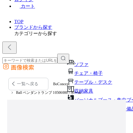
カート
TOP
ブランドから探す
カテゴリーから探す
ソファ
画像検索
外部サイトの商品をカートに追加
チェア・椅子
他のサイトで見つけた商品ページのURLを貼り付けて、カートに追加できます
テーブル・デスク
一覧へ戻る
BoConcept
収納家具
Ball ペンダントランプ 10506000 / ボール
パーソナルブース・集中ブ
オフィスアクセサリー・備
インテリア雑貨
ライト・照明