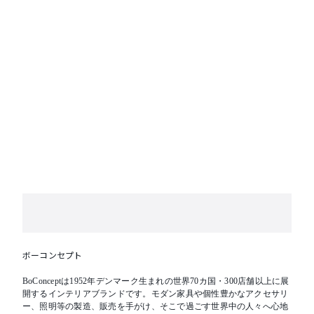
ついてはお見積もりにてご提示させていただきます。
ボーコンセプト
BoConceptは1952年デンマーク生まれの世界70カ国・300店舗以上に展
開するインテリアブランドです。モダン家具や個性豊かなアクセサリ
ー、照明等の製造、販売を手がけ、そこで過ごす世界中の人々へ心地