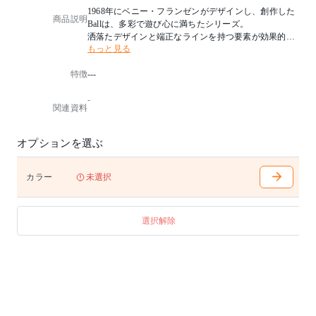
1968年にベニー・フランゼンがデザインし、創作した
商品説明
Ballは、多彩で遊び心に満ちたシリーズ。
洒落たデザインと端正なラインを持つ要素が効果的に
もっと見る
組み合わされています。
クラシックなデンマークデザインの象徴であるBallは
特徴
---
、長年にわたって進化しながら、常に新鮮な魅力を失
わず、広い人気を博しています。
-
Ball シリーズには、伝統的な色からモダンな色まで、
関連資料
幅広い選択肢が揃っています。
■特徴
オプションを選ぶ
電球付き：いいえ
光源：E27 max 40W
オン/オフ スイッチ：いいえ
カラー
未選択
日本版のランプは、こちらで表示されている仕様とは
異なります。
選択解除
■デザイナー
Benny Frandsen
※組み立て
配送や組み立てに関する詳細はお問い合わせくださ
い。
※価格は変更となる場合がございます。正式な価格に