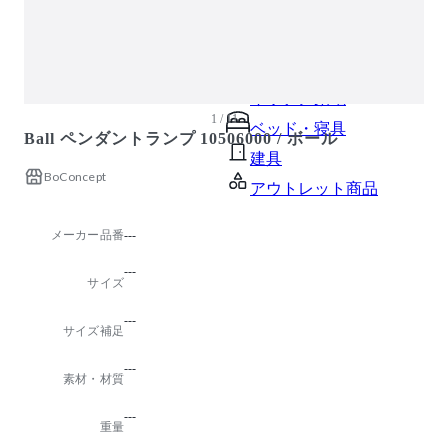
ガーデン・屋外
キッズ家具
生活家電
キッチン家電
1 / 11
ベッド・寝具
Ball ペンダントランプ 10506000 / ボール
建具
BoConcept
アウトレット商品
メーカー品番
---
---
サイズ
---
サイズ補足
---
素材・材質
---
重量