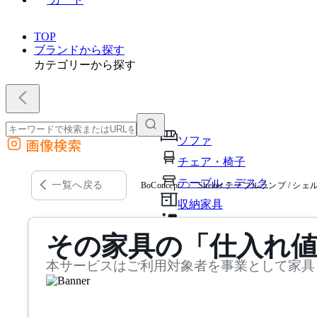
TOP
ブランドから探す
カテゴリーから探す
ソファ
画像検索
外部サイトの商品をカートに追加
チェア・椅子
他のサイトで見つけた商品ページのURLを貼り付けて、カートに追加できます
テーブル・デスク
一覧へ戻る
BoConcept
Shelter テーブルランプ / シ
収納家具
パーソナルブース・集中ブ
その家具の「仕入れ
オフィスアクセサリー・備
本サービスはご利用対象者を事業として家具
インテリア雑貨
ライト・照明
ガーデン・屋外