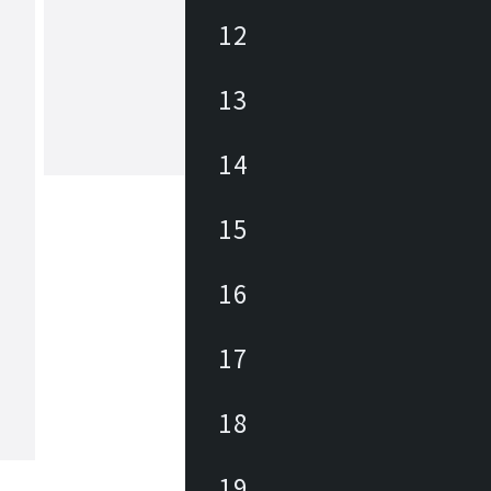
12
ボーコンセプト
BoConceptは1952年デンマーク生まれ
13
0カ国・300店舗以上に展開するインテ
ランドです。モダン家具や個性豊かな
サリー、照明等の製造、販売を手がけ
で過ごす世界中の人々へ心地の良い空
14
もっと見る
供しています。オフィスを始め、ホテ
ンションエントランスなど様々な場所
れています。
15
16
17
18
19