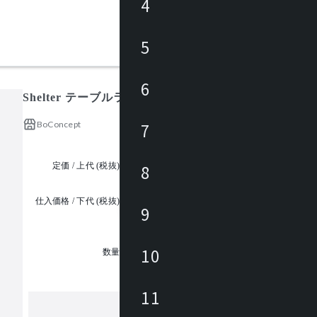
4
5
6
Shelter テーブルランプ / シェルター
BoConcept
7
定価 / 上代 (税抜)
¥80,000 ~
8
仕入価格 / 下代 (税抜)
9
¥
1
10
数量
11