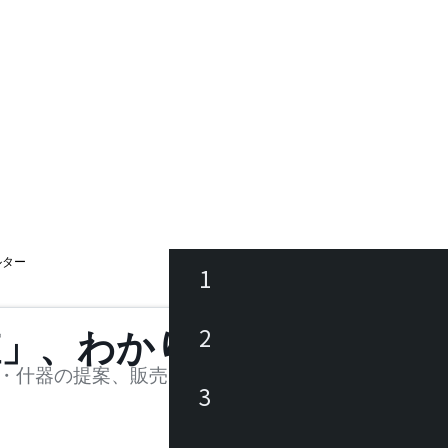
ェルター
1
ース
2
値」、わかります。
品
・什器の提案、販売を行う法人様および個人事業主
3