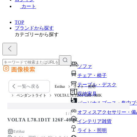
カート
TOP
ブランドから探す
カテゴリーから探す
ソファ
画像検索
外部サイトの商品をカートに追加
チェア・椅子
他のサイトで見つけた商品ページのURLを貼り付けて、カートに追加できます
テーブル・デスク
一覧へ戻る
Estiluz
ライト・照明
収納家具
ペンダントライト
VOLTA L78.1D1T 126F-468K
パーソナルブース・集中ブ
オフィスアクセサリー・備
1 / 1
VOLTA L78.1D1T 126F-468K
インテリア雑貨
ライト・照明
Estiluz