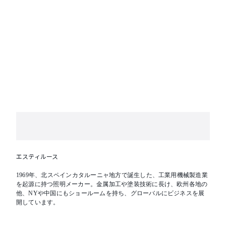
エスティルース
1969年、北スペインカタルーニャ地方で誕生した、工業用機械製造業
を起源に持つ照明メーカー。金属加工や塗装技術に長け、欧州各地の
他、NYや中国にもショールームを持ち、グローバルにビジネスを展
開しています。