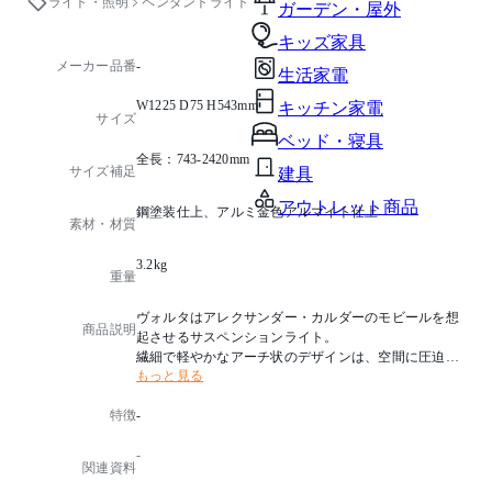
ライト・照明
ペンダントライト
ガーデン・屋外
キッズ家具
メーカー品番
-
生活家電
W1225 D75 H543mm
キッチン家電
サイズ
ベッド・寝具
全長：743-2420mm
サイズ補足
建具
アウトレット商品
鋼塗装仕上、アルミ金色アルマイト仕上
素材・材質
3.2kg
重量
ヴォルタはアレクサンダー・カルダーのモビールを想
商品説明
起させるサスペンションライト。
繊細で軽やかなアーチ状のデザインは、空間に圧迫感
もっと見る
を感じさせずにテーブル全体をドラマチックに照らし
ます。
特徴
-
豊富なバリエーションによってさまざまな長さのテー
ブルに対応する最適なサイズをコーディネートできま
-
す。
関連資料