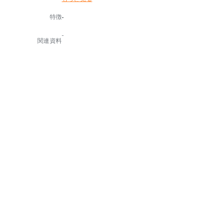
オプションの吸音パネルを本体の円形部に設置すると
特徴
-
室内の残響音を抑える効果があります。
パネルは特注色でも製作が可能で、インテリアのイメ
-
ージやコーポレートカラーなどでデザインアクセント
関連資料
としての演出効果も期待できます。
国名：スペイン製
デザイナー：Nahtrang Studio
光源タイプ：LED 6.1W×3
色温度：LED3000K
消費電力：24W
器具光束：2109ℓm
【特記事項】
グレアカットミラー付
※吸音パネルは掲載品以外のカラーも選択可能です(特
注対応)。お問い合わせください
【備考】
(受注品)