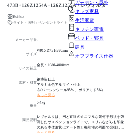
ガーデン・屋外
473B+126Z1254A+126Z1255A / レヴォルタ
キッズ家具
Estiluz
生活家電
ライト・照明
ペンダントライト
キッチン家電
ベッド・寝具
メーカー品番
-
建具
W915 D75 H886mm
サイズ
オフプライス什器
全長：1086-4000mm
サイズ補足
鋼塗装仕上
素材・材質
アルミ金色アルマイト仕上
布(バージンウール95% 、ポリアミド5%)
もっと見る
5.4kg
重量
レヴォルタは、円と直線のミニマルな幾何学形状を強
商品説明
調したサスペンションライトで、スリムながらも印象
のある本体形状はアート性と機能性の両面で発揮しま
もっと見る
す。