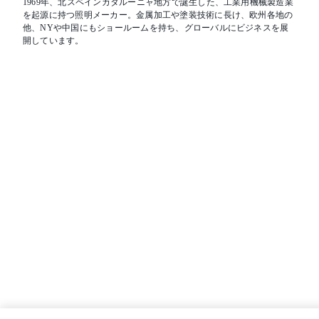
1969年、北スペインカタルーニャ地方で誕生した、工業用機械製造業
を起源に持つ照明メーカー。金属加工や塗装技術に長け、欧州各地の
他、NYや中国にもショールームを持ち、グローバルにビジネスを展
開しています。