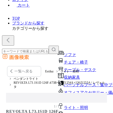
カート
TOP
ブランドから探す
カテゴリーから探す
ソファ
画像検索
外部サイトの商品をカートに追加
チェア・椅子
他のサイトで見つけた商品ページのURLを貼り付けて、カートに追加できます
テーブル・デスク
一覧へ戻る
Estiluz
ライト・照明
収納家具
ペンダントライト
REVOLTA L73.1S1D 126F-473B+126Z1254A+126Z1255A / レヴォル
パーソナルブース・集中ブ
タ
オフィスアクセサリー・備
インテリア雑貨
1 / 1
ライト・照明
REVOLTA L73.1S1D 126F-