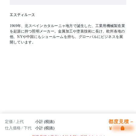
エスティルース
1969年、北スペインカタルーニャ地方で誕生した、工業用機械製造業
を起源に持つ照明メーカー。金属加工や塗装技術に長け、欧州各地の
他、NYや中国にもショールームを持ち、グローバルにビジネスを展
開しています。
都度見積 ~
定価 / 上代
小計 (税抜)
¥
仕入価格 / 下代
小計 (税抜)