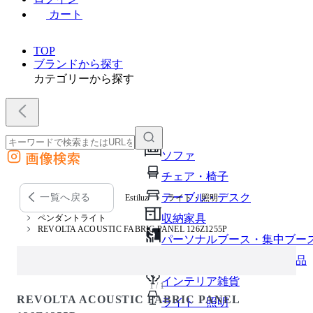
カート
TOP
ブランドから探す
カテゴリーから探す
画像検索
ソファ
外部サイトの商品をカートに追加
チェア・椅子
他のサイトで見つけた商品ページのURLを貼り付けて、カートに追加できます
テーブル・デスク
一覧へ戻る
Estiluz
ライト・照明
収納家具
ペンダントライト
REVOLTA ACOUSTIC FABRIC PANEL 126Z1255P
パーソナルブース・集中ブー
オフィスアクセサリー・備品
インテリア雑貨
1 / 1
REVOLTA ACOUSTIC FABRIC PANEL
ライト・照明