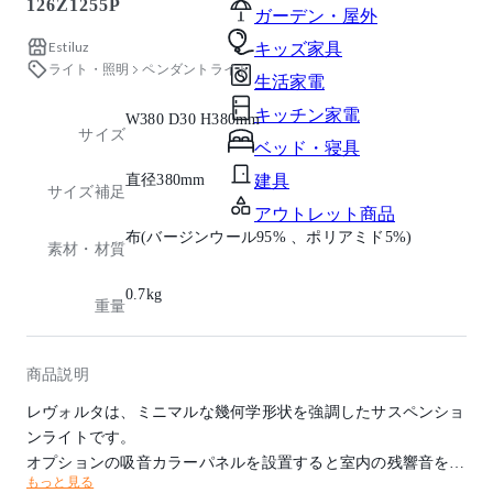
126Z1255P
ガーデン・屋外
Estiluz
キッズ家具
ライト・照明
ペンダントライト
生活家電
キッチン家電
W380 D30 H380mm
サイズ
ベッド・寝具
直径380mm
建具
サイズ補足
アウトレット商品
布(バージンウール95% 、ポリアミド5%)
素材・材質
0.7kg
重量
商品説明
レヴォルタは、ミニマルな幾何学形状を強調したサスペンショ
ンライトです。
オプションの吸音カラーパネルを設置すると室内の残響音を抑
もっと見る
える効果があります。