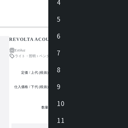
4
5
6
REVOLTA ACOUSTIC FABRIC PANEL 126Z1265B
Estiluz
7
ライト・照明
ペンダントライト
8
定価 / 上代 (税抜)
都度見積
9
仕入価格 / 下代 (税抜)
¥
10
1
数量
11