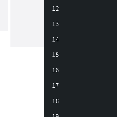
12
エスティルース
13
1969年、北スペインカタルーニャ地方
した、工業用機械製造業を起源に持つ
ーカー。金属加工や塗装技術に長け、
地の他、NYや中国にもショールーム
14
、グローバルにビジネスを展開してい
15
16
17
18
19