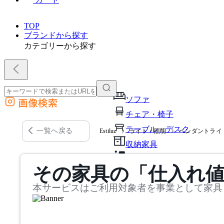
TOP
ブランドから探す
カテゴリーから探す
ソファ
画像検索
外部サイトの商品をカートに追加
チェア・椅子
他のサイトで見つけた商品ページのURLを貼り付けて、カートに追加できます
テーブル・デスク
一覧へ戻る
Estiluz
ライト・照明
ペンダントライ
収納家具
パーソナルブース・集中ブ
その家具の「仕入れ
オフィスアクセサリー・備
本サービスはご利用対象者を事業として家具
インテリア雑貨
ライト・照明
ガーデン・屋外