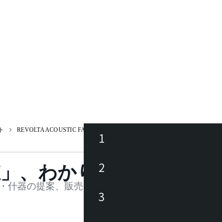
ト
REVOLTA ACOUSTIC FABRIC PANEL 126Z1265B
1
ース
2
値」、わかります。
品
・什器の提案、販売を行う法人様および個人事業主
3