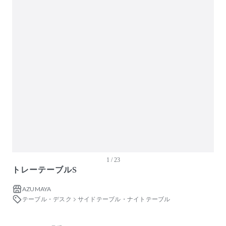
ガーデン・屋外
キッズ家具
生活家電
キッチン家電
ベッド・寝具
建具
オフプライス什器
1 / 23
トレーテーブルS
AZUMAYA
テーブル・デスク
サイドテーブル・ナイトテーブル