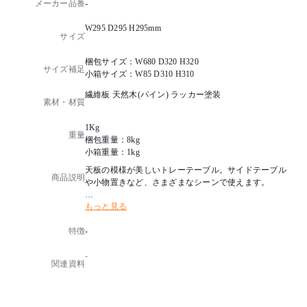
メーカー品番
-
W295 D295 H295mm
サイズ
梱包サイズ：W680 D320 H320
サイズ補足
小箱サイズ：W85 D310 H310
繊維板 天然木(パイン) ラッカー塗装
素材・材質
1Kg
重量
梱包重量：8kg
小箱重量：1kg
天板の模様が美しいトレーテーブル。サイドテーブル
商品説明
や小物置きなど、さまざまなシーンで使えます。
もっと見る
【注意事項】※個体差あり
特徴
-
-
関連資料