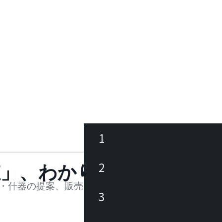
1
ース
2
値」、わかります。
品
・什器の提案、販売を行う法人様および個人事業主
3