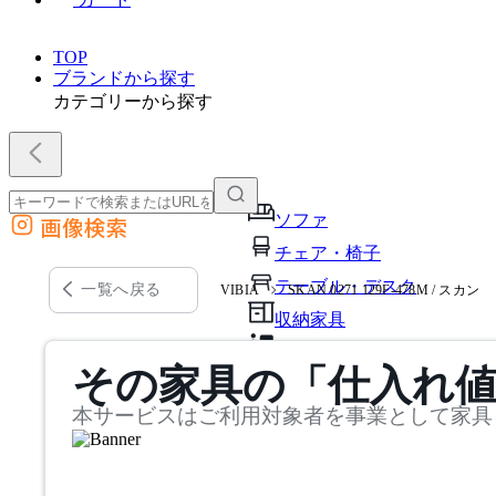
TOP
ブランドから探す
カテゴリーから探す
ソファ
画像検索
外部サイトの商品をカートに追加
チェア・椅子
他のサイトで見つけた商品ページのURLを貼り付けて、カートに追加できます
テーブル・デスク
一覧へ戻る
VIBIA
SKAN 0271 129F-478M / スカン
収納家具
パーソナルブース・集中ブ
その家具の「仕入れ
オフィスアクセサリー・備
本サービスはご利用対象者を事業として家具
インテリア雑貨
ライト・照明
ガーデン・屋外