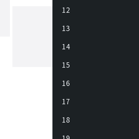
12
13
ヴィビア
2010年にスペイン・バルセロナで設立
照明器具ブランド。「空間を創造する
14
ンセプトに掲げ、デザイナーや建築家
ティストなどの様々な分野のクリエイ
携わることで、他にはない自由で多彩
15
もっと見る
インを生み出しています。
16
17
18
19