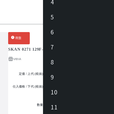
4
5
6
廃盤
7
SKAN 0271 129F-478M / スカン
VIBIA
8
定価 / 上代 (税抜)
¥133,000 ~
9
仕入価格 / 下代 (税抜)
¥
10
1
11
数量