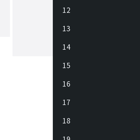
12
ルーチェプラン
13
1978年創業、イタリア照明界に新風を
んだ革新的なブランドです。新素材の
軽快なフォルムや明るい色使いなど遊
富んだ作品は、照明器具が生活を楽し
14
と感性の領域に入ったことの好例とな
もっと見る
た。
15
16
17
18
19