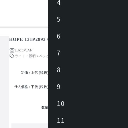
4
5
6
HOPE 131P2893 / ホープ
LUCEPLAN
7
ライト・照明
ペンダントライト
8
定価 / 上代 (税抜)
都度見積
9
仕入価格 / 下代 (税抜)
¥
10
1
数量
11