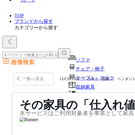
TOP
ブランドから探す
カテゴリーから探す
ソファ
画像検索
外部サイトの商品をカートに追加
チェア・椅子
他のサイトで見つけた商品ページのURLを貼り付けて、カートに追加できます
テーブル・デスク
一覧へ戻る
LUCEPLAN
ライト・照明
ペンダン
収納家具
パーソナルブース・集中ブ
その家具の「仕入れ
オフィスアクセサリー・備
本サービスはご利用対象者を事業として家具
インテリア雑貨
ライト・照明
ガーデン・屋外