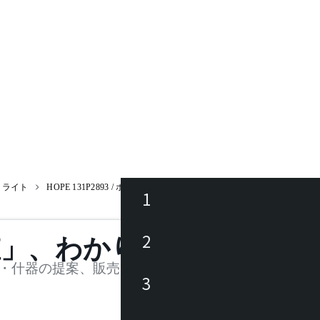
トライト
HOPE 131P2893 / ホープ
1
ース
2
値」、わかります。
品
・什器の提案、販売を行う法人様および個人事業主
3