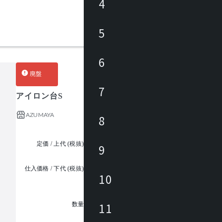
4
5
6
廃盤
7
アイロン台S
AZUMAYA
8
定価 / 上代 (税抜)
¥10,800 ~
9
仕入価格 / 下代 (税抜)
¥
10
1
11
数量