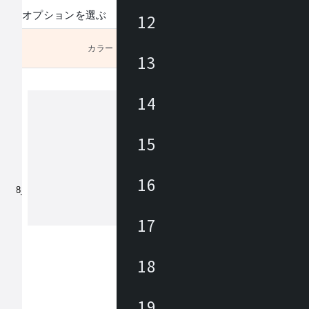
オプションを選ぶ
12
カラー
未選択
13
14
アズマヤ
15
東谷は1913年(大正2年)創業のメーカ
約3,000アイテムの商材を海外、国内
16
しており、あらゆるニーズに対応でき
、幅広いテイストの商材があります。 雑貨か
ら大型家具まで、時代の変化やトレン
17
もっと見る
わせた商品開発を行っています。
18
19