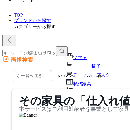
TOP
ブランドから探す
カテゴリーから探す
ソファ
画像検索
外部サイトの商品をカートに追加
チェア・椅子
他のサイトで見つけた商品ページのURLを貼り付けて、カートに追加できます
テーブル・デスク
一覧へ戻る
AZUMAYA
アイロン台S
収納家具
パーソナルブース・集中ブ
その家具の「仕入れ
オフィスアクセサリー・備
本サービスはご利用対象者を事業として家具
インテリア雑貨
ライト・照明
ガーデン・屋外