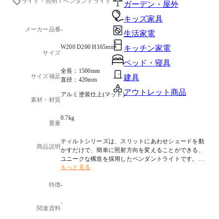
ライト・照明
ペンダントライト
ガーデン・屋外
キッズ家具
メーカー品番
-
生活家電
W200 D200 H165mm
キッチン家電
サイズ
ベッド・寝具
全長：1500mm
サイズ補足
建具
直径：420mm
アウトレット商品
アルミ塗装仕上(マット)
素材・材質
0.7kg
重量
ティルトシリーズは、スリットにあわせシェードを動
商品説明
かすだけで、簡単に照射方向を変えることができる、
ユニークな構造を採用したペンダントライトです。
もっと見る
「Tilt」とは、英語で傾けるという意味で、文字通りシ
ェードを傾けて、ペンダント照明の状態からスポット
特徴
-
ライトのように照射ができます。
-
国名：ドイツ製
関連資料
デザイナー：jjoo design