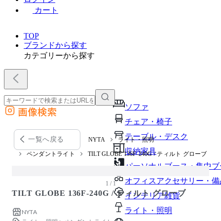
カート
TOP
ブランドから探す
カテゴリーから探す
ソファ
画像検索
外部サイトの商品をカートに追加
チェア・椅子
他のサイトで見つけた商品ページのURLを貼り付けて、カートに追加できます
テーブル・デスク
一覧へ戻る
NYTA
ライト・照明
収納家具
ペンダントライト
TILT GLOBE 136F-240G / ティルト グローブ
パーソナルブース・集中ブ
オフィスアクセサリー・備
1 / 1
TILT GLOBE 136F-240G / ティルト グローブ
インテリア雑貨
ライト・照明
NYTA