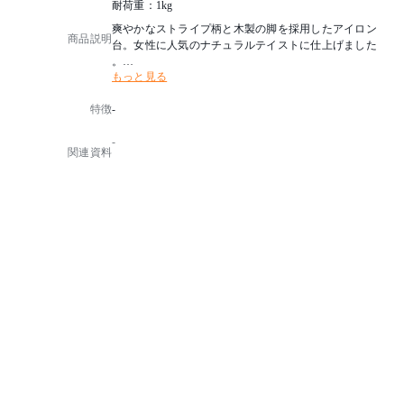
耐荷重：1kg
爽やかなストライプ柄と木製の脚を採用したアイロン
商品説明
台。女性に人気のナチュラルテイストに仕上げました
。
もっと見る
機能・高さ調整4段階
特徴
-
-
関連資料