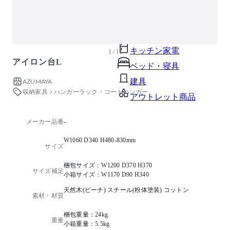
ガーデン・屋外
キッズ家具
生活家電
キッチン家電
1 / 11
アイロン台L
ベッド・寝具
建具
AZUMAYA
収納家具
ハンガーラック・コートハンガー
アウトレット商品
メーカー品番
-
W1060 D340 H480-830mm
サイズ
梱包サイズ：W1200 D370 H370
サイズ補足
小箱サイズ：W1170 D90 H340
天然木(ビーチ) スチール(粉体塗装) コットン
素材・材質
梱包重量：24kg
重量
小箱重量：5.5kg