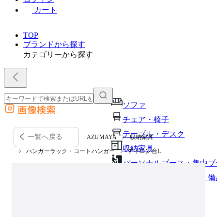
カート
TOP
ブランドから探す
カテゴリーから探す
ソファ
画像検索
外部サイトの商品をカートに追加
チェア・椅子
他のサイトで見つけた商品ページのURLを貼り付けて、カートに追加できます
テーブル・デスク
一覧へ戻る
AZUMAYA
収納家具
収納家具
ハンガーラック・コートハンガー
アイロン台L
パーソナルブース・集中ブ
オフィスアクセサリー・備
インテリア雑貨
ライト・照明