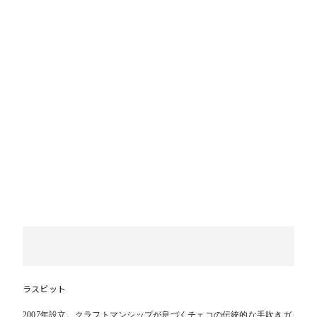
ラスビット
2007年設立。クラフトマンシップが息づくチェコの伝統的な手吹きガ