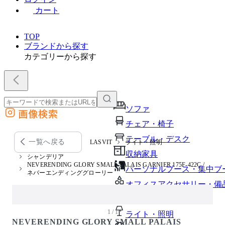
カート
TOP
ブランドから探す
カテゴリーから探す
ソファ
画像検索
外部サイトの商品をカートに追加
チェア・椅子
他のサイトで見つけた商品ページのURLを貼り付けて、カートに追加できます
テーブル・デスク
一覧へ戻る
LASVIT
ライト・照明
収納家具
シャンデリア
NEVERENDING GLORY SMALL PALAIS GARNIER 175F-422C /
パーソナルブース・集中ブ
ネバーエンディンググローリー
オフィスアクセサリー・備
インテリア雑貨
1 / 1
ライト・照明
NEVERENDING GLORY SMALL PALAIS