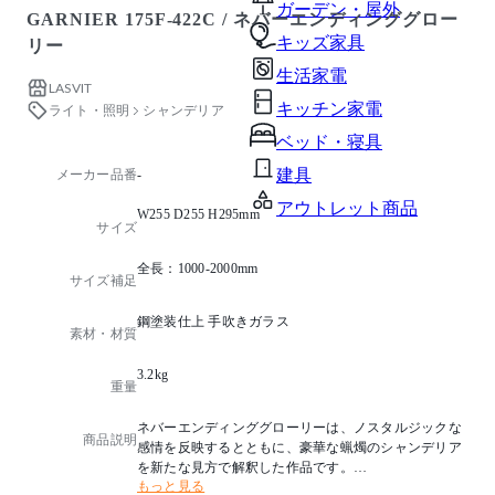
ガーデン・屋外
GARNIER 175F-422C / ネバーエンディンググロー
キッズ家具
リー
生活家電
LASVIT
キッチン家電
ライト・照明
シャンデリア
ベッド・寝具
建具
メーカー品番
-
アウトレット商品
W255 D255 H295mm
サイズ
全長：1000-2000mm
サイズ補足
鋼塗装仕上 手吹きガラス
素材・材質
3.2kg
重量
ネバーエンディンググローリーは、ノスタルジックな
商品説明
感情を反映するとともに、豪華な蝋燭のシャンデリア
を新たな見方で解釈した作品です。
もっと見る
そのフォルムは、世界で最も有名な5つのコンサートホ