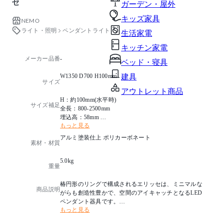
セ
ガーデン・屋外
キッズ家具
NEMO
ライト・照明
ペンダントライト
生活家電
キッチン家電
メーカー品番
-
ベッド・寝具
W1350 D700 H100mm
建具
サイズ
アウトレット商品
H：約100mm(水平時)
サイズ補足
全長：800-2500mm
埋込高：58mm
もっと見る
切込寸法：直径200mm
アルミ塗装仕上 ポリカーボネート
素材・材質
5.0kg
重量
椿円形のリングで構成されるエリッセは、ミニマルな
商品説明
がらも創造性豊かで、空間のアイキャッチとなるLED
ペンダント器具です。
もっと見る
ワイヤーの吊長さを調節することで自分だけの配置に