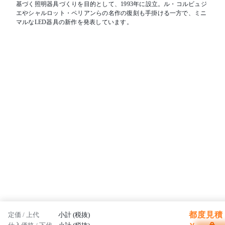
基づく照明器具づくりを目的として、1993年に設立。ル・コルビュジ
エやシャルロット・ペリアンらの名作の復刻も手掛ける一方で、ミニ
マルなLED器具の新作を発表しています。
都度見積 
定価 / 上代
小計 (税抜)