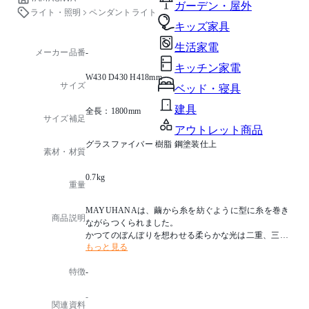
ガーデン・屋外
ライト・照明
ペンダントライト
キッズ家具
生活家電
メーカー品番
-
キッチン家電
W430 D430 H418mm
サイズ
ベッド・寝具
建具
全長：1800mm
サイズ補足
アウトレット商品
グラスファイバー 樹脂 鋼塗装仕上
素材・材質
0.7kg
重量
MAYUHANAは、繭から糸を紡ぐように型に糸を巻き
商品説明
ながらつくられました。
かつてのぼんぼりを想わせる柔らかな光は二重、三重
もっと見る
のシェルターを透過することで、さらに柔らかさを増
し、
特徴
-
谷崎潤一郎の「陰翳礼讃」の光をイメージさせます。
-
デザイナー：伊東 豊雄
関連資料