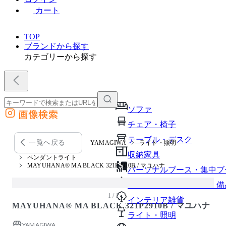
カート
TOP
ブランドから探す
カテゴリーから探す
ソファ
画像検索
外部サイトの商品をカートに追加
チェア・椅子
他のサイトで見つけた商品ページのURLを貼り付けて、カートに追加できます
テーブル・デスク
一覧へ戻る
YAMAGIWA
ライト・照明
収納家具
ペンダントライト
MAYUHANA® MA BLACK 321P2910B / マユハナ
パーソナルブース・集中ブ
オフィスアクセサリー・備
1 / 1
インテリア雑貨
MAYUHANA® MA BLACK 321P2910B / マユハナ
ライト・照明
YAMAGIWA