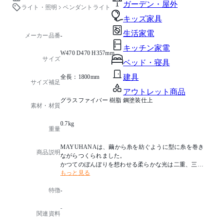
ガーデン・屋外
ライト・照明
ペンダントライト
キッズ家具
生活家電
メーカー品番
-
キッチン家電
W470 D470 H357mm
サイズ
ベッド・寝具
建具
全長：1800mm
サイズ補足
アウトレット商品
グラスファイバー 樹脂 鋼塗装仕上
素材・材質
0.7kg
重量
MAYUHANAは、繭から糸を紡ぐように型に糸を巻き
商品説明
ながらつくられました。
かつてのぼんぼりを想わせる柔らかな光は二重、三重
もっと見る
のシェルターを透過することで、さらに柔らかさを増
し、
特徴
-
谷崎潤一郎の「陰翳礼讃」の光をイメージさせます。
-
デザイナ： 伊東 豊雄
関連資料