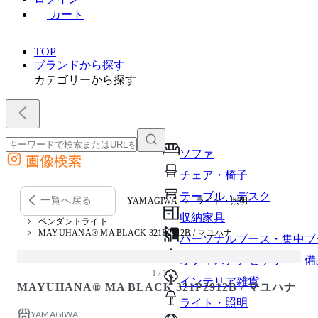
カート
TOP
ブランドから探す
カテゴリーから探す
ソファ
画像検索
外部サイトの商品をカートに追加
チェア・椅子
他のサイトで見つけた商品ページのURLを貼り付けて、カートに追加できます
テーブル・デスク
一覧へ戻る
YAMAGIWA
ライト・照明
収納家具
ペンダントライト
MAYUHANA® MA BLACK 321P2912B / マユハナ
パーソナルブース・集中ブ
オフィスアクセサリー・備
1 / 1
インテリア雑貨
MAYUHANA® MA BLACK 321P2912B / マユハナ
ライト・照明
YAMAGIWA