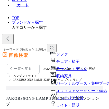
カート
TOP
ブランドから探す
カテゴリーから探す
画像検索
ソファ
外部サイトの商品をカートに追加
チェア・椅子
他のサイトで見つけた商品ページのURLを貼り付けて、カートに追加できます
テーブル・デスク
一覧へ戻る
JAKOBSSON LAMP
ライト・照明
収納家具
ペンダントライト
JAKOBSSON® LAMP 323F-216 / ヤコブソンランプ
パーソナルブース・集中ブー
オフィスアクセサリー・備品
1 / 1
インテリア雑貨
JAKOBSSON® LAMP 323F-216 / ヤコブソンラン
プ
ライト・照明