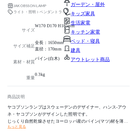
ガーデン・屋外
JAKOBSSON LAMP
ライト・照明
ペンダントライト
キッズ家具
生活家電
W170 D170 H185mm
サイズ
キッチン家電
ベッド・寝具
全長：1650mm
サイズ補足
直径：170mm
建具
パイン(白木)
アウトレット商品
素材・材質
0.3kg
重量
商品説明
ヤコブソンランプはスウェーデンのデザイナー、ハンス-アウ
ネ・ヤコブソンがデザインした照明です。
じっくり自然乾燥させたヨーロッパ産のパイン(マツ)材を薄く
もっと見る
スライスした材料を活かしたデザインが特長で、長年にわたり
、ヤコブソンのデザインを代表する作品となっています。