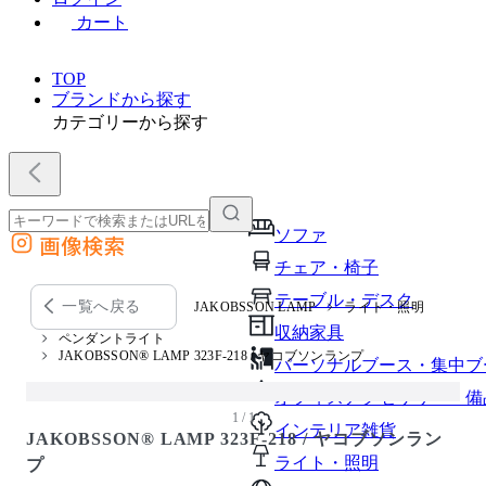
カート
TOP
ブランドから探す
カテゴリーから探す
ソファ
画像検索
外部サイトの商品をカートに追加
チェア・椅子
他のサイトで見つけた商品ページのURLを貼り付けて、カートに追加できます
テーブル・デスク
一覧へ戻る
JAKOBSSON LAMP
ライト・照明
収納家具
ペンダントライト
JAKOBSSON® LAMP 323F-218 / ヤコブソンランプ
パーソナルブース・集中ブ
オフィスアクセサリー・備
1 / 1
インテリア雑貨
JAKOBSSON® LAMP 323F-218 / ヤコブソンラン
ライト・照明
プ