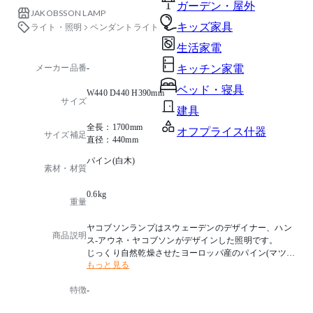
ガーデン・屋外
JAKOBSSON LAMP
キッズ家具
ライト・照明
ペンダントライト
生活家電
メーカー品番
-
キッチン家電
ベッド・寝具
W440 D440 H390mm
サイズ
建具
全長：1700mm
オフプライス什器
サイズ補足
直径：440mm
パイン(白木)
素材・材質
0.6kg
重量
ヤコブソンランプはスウェーデンのデザイナー、ハン
商品説明
ス-アウネ・ヤコブソンがデザインした照明です。
じっくり自然乾燥させたヨーロッパ産のパイン(マツ)
もっと見る
材を薄くスライスした材料を活かしたデザインが特長
で、長年にわたり、ヤコブソンのデザインを代表する
特徴
-
作品となっています。
薄いパイン材のシェードを通してほのかな光の温もり