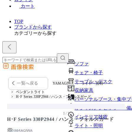
カート
TOP
ブランドから探す
カテゴリーから探す
ソファ
画像検索
外部サイトの商品をカートに追加
チェア・椅子
他のサイトで見つけた商品ページのURLを貼り付けて、カートに追加できます
テーブル・デスク
一覧へ戻る
YAMAGIWA
ライト・照明
収納家具
ペンダントライト
H･F Series 330P2944 / ハンス・フォルスガード
パーソナルブース・集中ブ
オフィスアクセサリー・備
1 / 1
インテリア雑貨
H･F Series 330P2944 / ハンス・フォルスガード
ライト・照明
YAMAGIWA