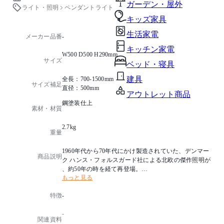
ガーデン・屋外
ライト・照明
ペンダントライト
キッズ家具
生活家電
メーカー品番
-
キッチン家電
W500 D500 H290mm
サイズ
ベッド・寝具
建具
全長：700-1500mm
サイズ補足
直径：500mm
アウトレット商品
鋼塗装仕上
素材・材質
2.7kg
重量
1960年代から70年代にかけ製造されていた、デンマー
商品説明
ク ハンス・フォルスガード社による北欧の傑作照明が
、約50年の時を経て再登場。
もっと見る
重なり合うスチールのシェードが織り成す光と影が、
美しいシンフォニーを奏でます。
特徴
-
デザイナー：Preben Dal
-
関連資料
光源タイプ：E26 普通ランプホワイト 60W×1