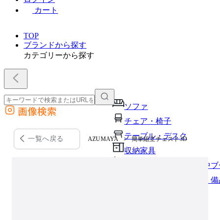
カート
TOP
ブランドから探す
カテゴリーから探す
ソファ
画像検索
外部サイトの商品をカートに追加
チェア・椅子
他のサイトで見つけた商品ページのURLを貼り付けて、カートに追加できます
テーブル・デスク
一覧へ戻る
AZUMAYA
簡単組立チェスト3D
収納家具
パーソナルブース・集中ブ
オフィスアクセサリー・備
インテリア雑貨
ライト・照明