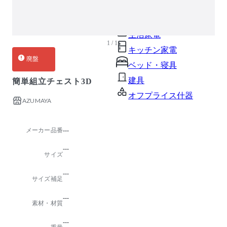
ガーデン・屋外
キッズ家具
生活家電
1 / 11
キッチン家電
廃盤
ベッド・寝具
建具
簡単組立チェスト3D
オフプライス什器
AZUMAYA
メーカー品番
---
---
サイズ
---
サイズ補足
---
素材・材質
---