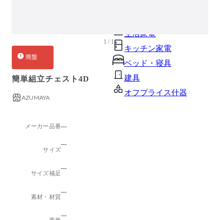
ガーデン・屋外
キッズ家具
生活家電
1 / 11
キッチン家電
廃盤
ベッド・寝具
建具
簡単組立チェスト4D
オフプライス什器
AZUMAYA
メーカー品番
---
---
サイズ
---
サイズ補足
---
素材・材質
---