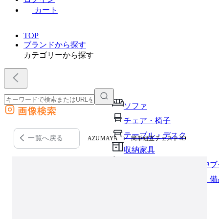
カート
TOP
ブランドから探す
カテゴリーから探す
ソファ
画像検索
外部サイトの商品をカートに追加
チェア・椅子
他のサイトで見つけた商品ページのURLを貼り付けて、カートに追加できます
テーブル・デスク
一覧へ戻る
AZUMAYA
簡単組立チェスト4D
収納家具
パーソナルブース・集中ブ
オフィスアクセサリー・備
インテリア雑貨
ライト・照明