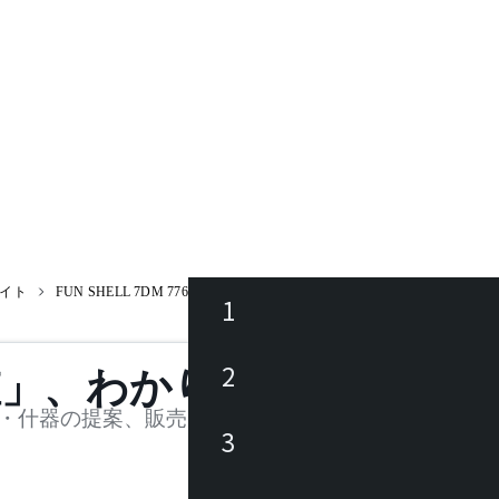
イト
FUN SHELL 7DM 776F-385 / ファン・シェル
1
ース
2
値」、わかります。
品
・什器の提案、販売を行う法人様および個人事業主
3