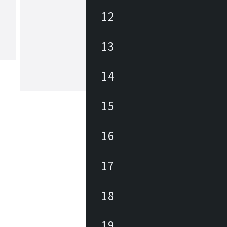
12
ヴァーパン
13
1960年代から70年代にかけてのイン
ザイン界を代表するデザイナーの一人
ーナー・パントンが生みだした家具や
具を復刻。独自の色彩と大胆なフォル
14
褪せることなく、多くの人々を魅了し
もっと見る
います。
15
16
17
18
19