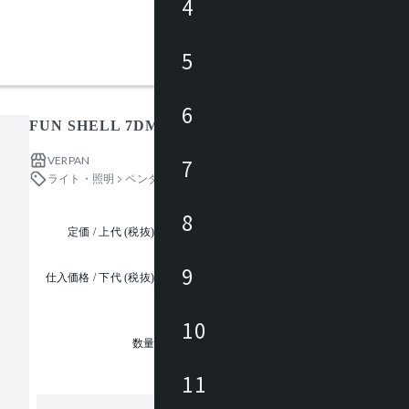
4
5
6
FUN SHELL 7DM 776F-385 / ファン・シェル
VERPAN
7
ライト・照明
ペンダントライト
8
定価 / 上代 (税抜)
都度見積
9
仕入価格 / 下代 (税抜)
¥
10
1
数量
11