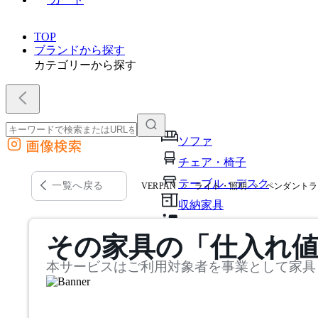
TOP
ブランドから探す
カテゴリーから探す
ソファ
画像検索
外部サイトの商品をカートに追加
チェア・椅子
他のサイトで見つけた商品ページのURLを貼り付けて、カートに追加できます
テーブル・デスク
一覧へ戻る
VERPAN
ライト・照明
ペンダントラ
収納家具
パーソナルブース・集中ブ
その家具の「仕入れ
オフィスアクセサリー・備
本サービスはご利用対象者を事業として家具
インテリア雑貨
ライト・照明
ガーデン・屋外