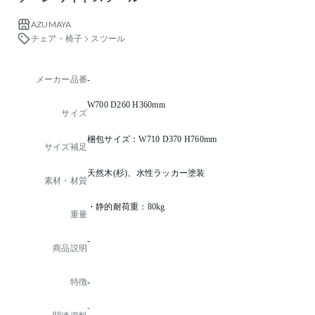
AZUMAYA
チェア・椅子
スツール
メーカー品番
-
W700 D260 H360mm
サイズ
梱包サイズ：W710 D370 H760mm
サイズ補足
天然木(杉)、水性ラッカー塗装
素材・材質
・静的耐荷重：80kg
重量
-
商品説明
特徴
-
-