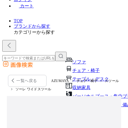
カート
TOP
ブランドから探す
カテゴリーから探す
ソファ
画像検索
外部サイトの商品をカートに追加
チェア・椅子
他のサイトで見つけた商品ページのURLを貼り付けて、カートに追加できます
テーブル・デスク
一覧へ戻る
AZUMAYA
チェア・椅子
スツール
収納家具
ソーレ ワイドスツール
パーソナルブース・集中ブ
オフィスアクセサリー・備
インテリア雑貨
ライト・照明