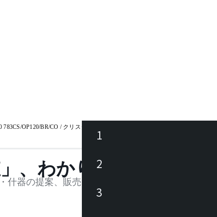
120 783CS/OP120/BR/CO / クリスタル・スフィアース (直径120mm)
1
ース
2
値」、わかります。
品
・什器の提案、販売を行う法人様および個人事業主
3