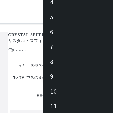
4
5
6
CRYSTAL SPHERES OPTIC φ120 783CS/OP120/BR/
リスタル・スフィアース (直径120mm)
7
Hadeland
8
定価 / 上代 (税抜)
¥114,000 ~
9
仕入価格 / 下代 (税抜)
¥
10
1
数量
11