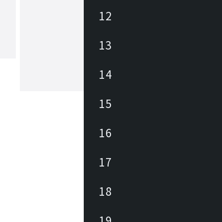
12
ハーデラン
13
1762年の創業以来、今日まで稼働し続
ルウェー最古のメーカーです。ノルウ
代表するガラスメーカーとして国内外
14
愛されてきました。伝統的な技法を用
くられた手吹きガラスのシェードから
もっと見る
らかくあたたかな光が広がります。
15
16
17
18
19