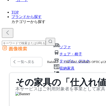
TOP
ブランドから探す
カテゴリーから探す
ソファ
画像検索
外部サイトの商品をカートに追加
チェア・椅子
他のサイトで見つけた商品ページのURLを貼り付けて、カートに追加できます
テーブル・デスク
一覧へ戻る
Hadeland
CRYSTAL SPHERES OPTIC φ
収納家具
パーソナルブース・集中ブ
その家具の「仕入れ
オフィスアクセサリー・備
本サービスはご利用対象者を事業として家具
インテリア雑貨
ライト・照明
ガーデン・屋外