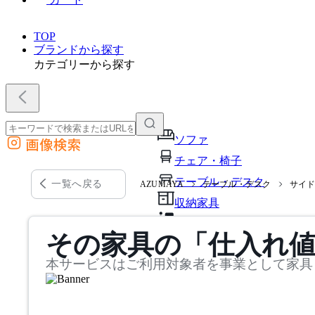
TOP
ブランドから探す
カテゴリーから探す
ソファ
画像検索
外部サイトの商品をカートに追加
チェア・椅子
他のサイトで見つけた商品ページのURLを貼り付けて、カートに追加できます
テーブル・デスク
一覧へ戻る
AZUMAYA
テーブル・デスク
サイ
収納家具
パーソナルブース・集中ブ
その家具の「仕入れ
オフィスアクセサリー・備
本サービスはご利用対象者を事業として家具
インテリア雑貨
ライト・照明
ガーデン・屋外