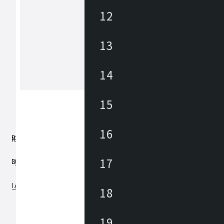
12
アズマヤ
13
東谷は1913年(大正2年)創業のメーカ
約3,000アイテムの商材を海外、国内
しており、あらゆるニーズに対応でき
、幅広いテイストの商材があります。 雑貨か
14
ら大型家具まで、時代の変化やトレン
もっと見る
わせた商品開発を行っています。
15
16
17
18
19