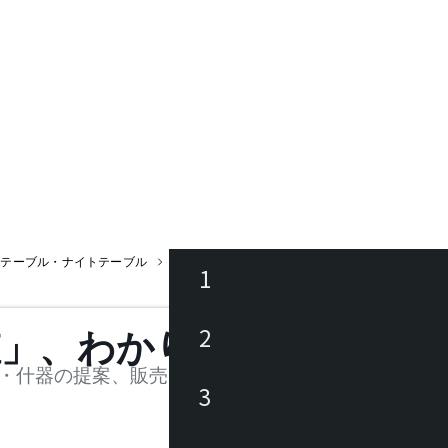
ドテーブル・ナイトテーブル
クッカ サイドテーブル
1
ース
2
値」、わかります。
品
・什器の提案、販売を行う法人様および個人事業主
3