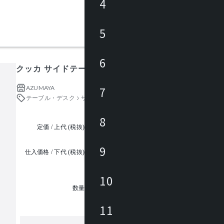
4
5
6
クッカ サイドテーブル
AZUMAYA
7
テーブル・デスク
サイドテーブル・ナイトテーブル
8
定価 / 上代 (税抜)
都度見積
9
仕入価格 / 下代 (税抜)
¥
10
1
数量
11