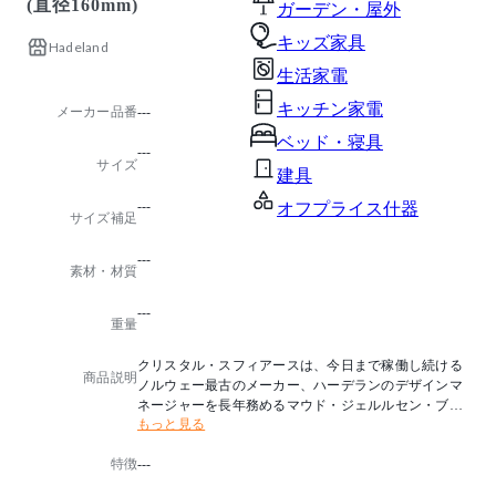
(直径160mm)
ガーデン・屋外
キッズ家具
Hadeland
生活家電
キッチン家電
メーカー品番
---
ベッド・寝具
---
サイズ
建具
---
オフプライス什器
サイズ補足
---
素材・材質
---
重量
クリスタル・スフィアースは、今日まで稼働し続ける
商品説明
ノルウェー最古のメーカー、ハーデランのデザインマ
ネージャーを長年務めるマウド・ジェルルセン・ブッ
もっと見る
ゲによってデザインされました。
ガラスの様々な技法や色彩を灯りを通して楽しむこと
特徴
---
ができます。
2019年にはNorwegian Lighting Prizeにノミネートされ