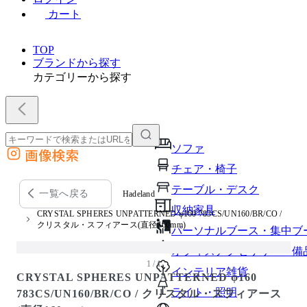
カート
TOP
ブランドから探す
カテゴリーから探す
ソファ
画像検索
外部サイトの商品をカートに追加
チェア・椅子
他のサイトで見つけた商品ページのURLを貼り付けて、カートに追加できます
テーブル・デスク
一覧へ戻る
Hadeland
収納家具
CRYSTAL SPHERES UNPATTERNED φ160 783CS/UN160/BR/CO /
クリスタル・スフィアース(直径160mm)
パーソナルブース・集中ブ
オフィスアクセサリー・備
1 / 1
インテリア雑貨
CRYSTAL SPHERES UNPATTERNED φ160
ライト・照明
783CS/UN160/BR/CO / クリスタル・スフィアース