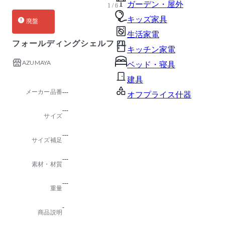
ガーデン・屋外
1 / 6
キッズ家具
廃盤
生活家電
フォールディングシェルフ 2L
キッチン家電
AZUMAYA
ベッド・寝具
建具
メーカー品番
---
オフプライス什器
---
サイズ
---
サイズ補足
---
素材・材質
---
重量
-
商品説明