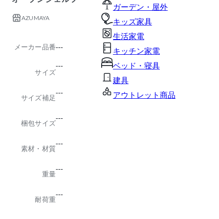
ガーデン・屋外
AZUMAYA
キッズ家具
生活家電
メーカー品番
---
キッチン家電
ベッド・寝具
---
サイズ
建具
---
アウトレット商品
サイズ補足
---
梱包サイズ
---
素材・材質
---
重量
---
耐荷重