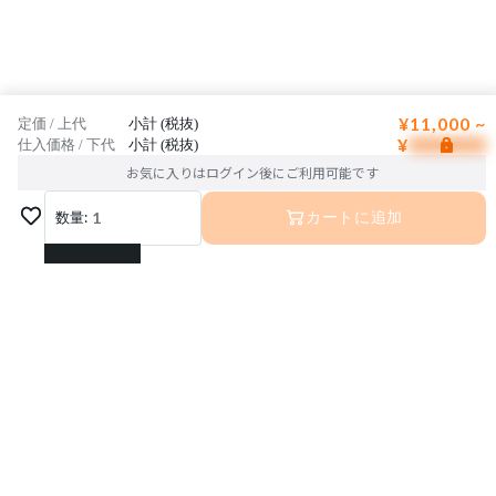
¥11,000 ~
定価 / 上代
小計 (税抜)
¥
仕入価格 / 下代
小計 (税抜)
お気に入りはログイン後にご利用可能です
数量:
1
カートに追加
1
2
3
4