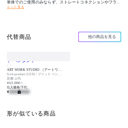
単体でのご使用のみならず、ストレートコネクションやフラッ
もっと見る
トサイドのように空間に応じたシステム展開が可能です。
また、色温度は3タイプあり、PWM信号制御方式で5%～100%
の調光が可能です。
デザイナー：Peter Emrys-Roberts
代替商品
他の商品を見る
取付方法：埋込型
取付条件：吊高さ：Max1100mm
【特記事項】※ワイヤー吊フランジ(給電付)
ART WORK STUDIO （アートワークスタジオ）
Grid-pendant (LED) / グリッド ペンダント
【備考】(受注品)
定価/上代:
¥15,000 ~
仕入価格/下代:
¥
形が似ている商品