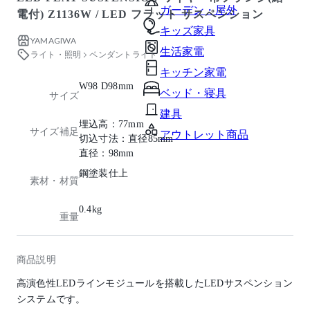
ガーデン・屋外
電付) Z1136W / LED フラット サスペンション
キッズ家具
YAMAGIWA
生活家電
ライト・照明
ペンダントライト
キッチン家電
W98 D98mm
ベッド・寝具
サイズ
建具
埋込高：77mm
サイズ補足
アウトレット商品
切込寸法：直径85mm
直径：98mm
鋼塗装仕上
素材・材質
0.4kg
重量
商品説明
高演色性LEDラインモジュールを搭載したLEDサスペンション
システムです。