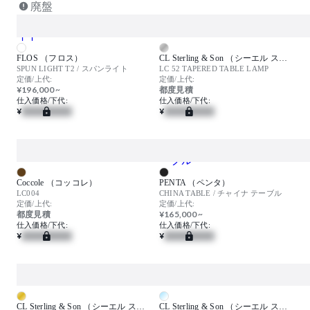
廃盤
FLOS （フロス）
CL Sterling & Son （シーエル スターリングアンドサン）
SPUN LIGHT T2 / スパンライト
LC 52 TAPERED TABLE LAMP
定価/上代:
定価/上代:
¥196,000 ~
都度見積
仕入価格/下代:
仕入価格/下代:
¥
¥
Coccole （コッコレ）
PENTA （ペンタ）
LC004
CHINA TABLE / チャイナ テーブル
定価/上代:
定価/上代:
都度見積
¥165,000 ~
仕入価格/下代:
仕入価格/下代:
¥
¥
CL Sterling & Son （シーエル スターリングアンドサン）
CL Sterling & Son （シーエル スターリングアンドサン）