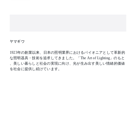
ヤマギワ
1923年の創業以来、日本の照明業界におけるパイオニアとして革新的
な照明器具・技術を追求してきました。「The Art of Lighting」のもと
、美しい暮らしと社会の実現に向け、光が生み出す美しい情緒的価値
を社会に提供し続けています。