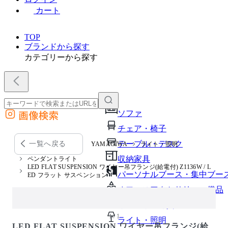
カート
TOP
ブランドから探す
カテゴリーから探す
画像検索
ソファ
外部サイトの商品をカートに追加
チェア・椅子
他のサイトで見つけた商品ページのURLを貼り付けて、カートに追加できます
テーブル・デスク
一覧へ戻る
YAMAGIWA
ライト・照明
収納家具
ペンダントライト
LED FLAT SUSPENSION ワイヤー吊フランジ(給電付) Z1136W / L
パーソナルブース・集中ブー
ED フラット サスペンション
オフィスアクセサリー・備品
インテリア雑貨
1 / 1
ライト・照明
LED FLAT SUSPENSION ワイヤー吊フランジ(給