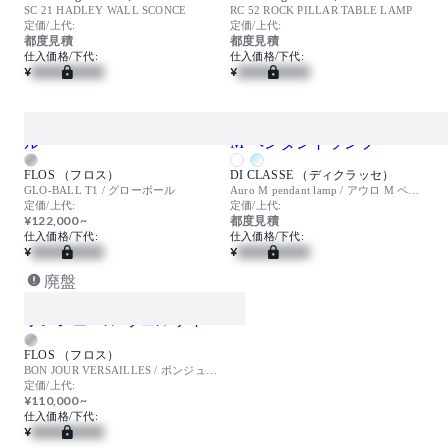
SC 21 HADLEY WALL SCONCE
RC 52 ROCK PILLAR TABLE LAMP
定価/上代:
定価/上代:
都度見積
都度見積
仕入価格/下代:
仕入価格/下代:
¥
¥
FLOS （フロス）
DI CLASSE （ディクラッセ）
GLO-BALL T1 / グローボール
Auro M pendant lamp / アウロ M ペンダントランプ
定価/上代:
定価/上代:
¥122,000 ~
都度見積
仕入価格/下代:
仕入価格/下代:
¥
¥
廃盤
FLOS （フロス）
BON JOUR VERSAILLES / ボンジュール ヴェルサイユ
定価/上代:
¥110,000 ~
仕入価格/下代:
¥