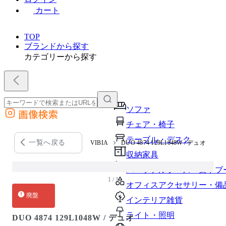
カート
TOP
ブランドから探す
カテゴリーから探す
ソファ
画像検索
外部サイトの商品をカートに追加
チェア・椅子
他のサイトで見つけた商品ページのURLを貼り付けて、カートに追加できます
テーブル・デスク
一覧へ戻る
VIBIA
DUO 4874 129L1048W / デュオ
収納家具
パーソナルブース・集中ブ
1 / 1
オフィスアクセサリー・備
廃盤
インテリア雑貨
ライト・照明
DUO 4874 129L1048W / デュオ