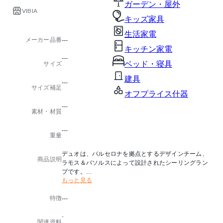
ガーデン・屋外
VIBIA
キッズ家具
生活家電
メーカー品番
---
キッチン家電
---
ベッド・寝具
サイズ
建具
---
サイズ補足
オフプライス什器
---
素材・材質
---
重量
デュオは、バルセロナを拠点とするデザインチーム、
商品説明
ラモス＆バソルスによって設計されたシーリングラン
プです。
もっと見る
温かみのある木材と工業用金属の印象的な組み合わせ
から構成されるこのシーリングランプは、その魅力的
特徴
---
な素材のコントラストが特徴です。
なめらかな金属のシェルの内部に含まれる縞模様のオ
-
ーク材が、緩やかに湾曲したシルエットは、空間を心
関連資料