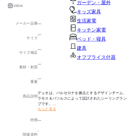
ガーデン・屋外
VIBIA
キッズ家具
生活家電
メーカー品番
---
キッチン家電
---
サイズ
ベッド・寝具
建具
---
サイズ補足
オフプライス什器
---
素材・材質
---
重量
デュオは、バルセロナを拠点とするデザインチーム、
商品説明
ラモス＆バソルスによって設計されたシーリングラン
プです。
もっと見る
温かみのある木材と工業用金属の印象的な組み合わせ
から構成されるこのシーリングランプは、その魅力的
特徴
---
な素材のコントラストが特徴です。
なめらかな金属のシェルの内部に含まれる縞模様のオ
-
ーク材が、緩やかに湾曲したシルエットは、空間を心
関連資料