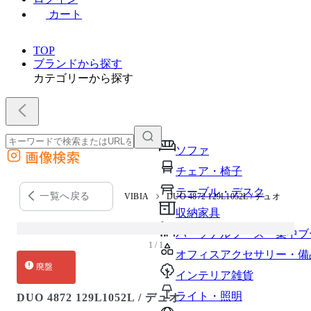
カート
TOP
ブランドから探す
カテゴリーから探す
ソファ
画像検索
外部サイトの商品をカートに追加
チェア・椅子
他のサイトで見つけた商品ページのURLを貼り付けて、カートに追加できます
テーブル・デスク
一覧へ戻る
VIBIA
DUO 4872 129L1052L / デュオ
収納家具
パーソナルブース・集中ブ
1 / 1
オフィスアクセサリー・備
廃盤
インテリア雑貨
ライト・照明
DUO 4872 129L1052L / デュオ