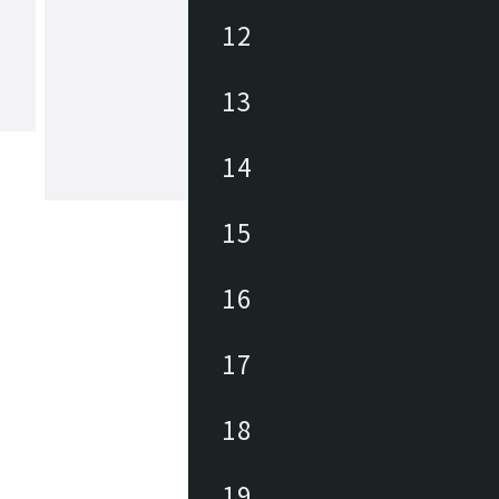
12
ヤマギワ
13
1923年の創業以来、日本の照明業界に
パイオニアとして革新的な照明器具・
追求してきました。「The Art of Light
もと、美しい暮らしと社会の実現に向
14
が生み出す美しい情緒的価値を社会に
もっと見る
続けています。
15
16
17
18
19