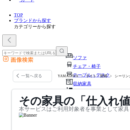
TOP
ブランドから探す
カテゴリーから探す
ソファ
画像検索
外部サイトの商品をカートに追加
チェア・椅子
他のサイトで見つけた商品ページのURLを貼り付けて、カートに追加できます
テーブル・デスク
一覧へ戻る
YAMAGIWA
ライト・照明
シーリン
収納家具
パーソナルブース・集中ブ
その家具の「仕入れ
オフィスアクセサリー・備
本サービスはご利用対象者を事業として家具
インテリア雑貨
ライト・照明
ガーデン・屋外