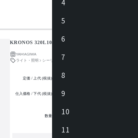
4
5
6
KRONOS 320L1051W+320X-231 / クロノス
YAMAGIWA
7
ライト・照明
シーリングライト・シーリングファン
8
定価 / 上代 (税抜)
都度見積
9
仕入価格 / 下代 (税抜)
¥
10
1
数量
11