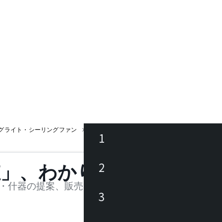
グライト・シーリングファン
KRONOS 320L1051W+320X-231 / クロノス
1
ース
2
値」、わかります。
品
・什器の提案、販売を行う法人様および個人事業主
3