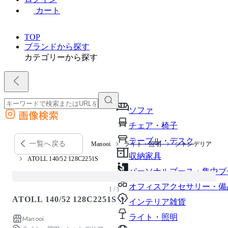
カート
TOP
ブランドから探す
カテゴリーから探す
ソファ
画像検索
外部サイトの商品をカートに追加
チェア・椅子
他のサイトで見つけた商品ページのURLを貼り付けて、カートに追加できます
テーブル・デスク
一覧へ戻る
Manooi
ライト・照明
シャンデリア
収納家具
ATOLL 140/52 128C2251S
パーソナルブース・集中ブ
オフィスアクセサリー・備
1 / 1
ATOLL 140/52 128C2251S
インテリア雑貨
ライト・照明
Manooi