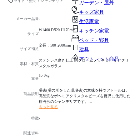
ライト・照明
シャンデリア
ガーデン・屋外
キッズ家具
メーカー品番
-
生活家電
W1400 D520 H170mm
キッチン家電
サイズ
ベッド・寝具
全長：500₋2600mm
サイズ補足
建具
アウトレット商品
ステンレス磨き仕上 鋼クロームメッキ ボヘミアクリ
素材・材質
スタルガラス
16.0kg
重量
環礁(環の形をした珊瑚礁)の意味を持つアトールは、
商品説明
高品質なボヘミアクリスタルビーズを贅沢に使用した
楕円形のシャンデリアです。
もっと見る
ボリュームに変化を持たせ、見る角度により表情が異
なります。
特徴
-
光源タイプ：G9 ハロピンランプクリア 110V40W×16
-
消費電力：640W
関連資料
取付方法：ボルト吊施工(四箇所)