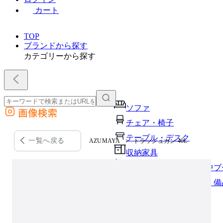
カート
TOP
ブランドから探す
カテゴリーから探す
ソファ
画像検索
外部サイトの商品をカートに追加
チェア・椅子
他のサイトで見つけた商品ページのURLを貼り付けて、カートに追加できます
テーブル・デスク
一覧へ戻る
AZUMAYA
トラッシュカン 40L
収納家具
パーソナルブース・集中ブ
オフィスアクセサリー・備
インテリア雑貨
ライト・照明