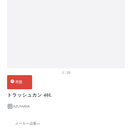
ガーデン・屋外
キッズ家具
生活家電
キッチン家電
ベッド・寝具
建具
オフプライス什器
1 / 20
廃盤
トラッシュカン 40L
AZUMAYA
メーカー品番
---