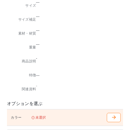
---
サイズ
---
サイズ補足
---
素材・材質
---
重量
-
商品説明
特徴
---
-
関連資料
オプションを選ぶ
カラー
未選択