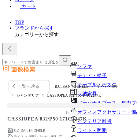
カート
TOP
ブランドから探す
カテゴリーから探す
ソファ
画像検索
外部サイトの商品をカートに追加
チェア・椅子
他のサイトで見つけた商品ページのURLを貼り付けて、カートに追加できます
テーブル・デスク
一覧へ戻る
B.C. SAN MICHELE
ライト・照明
収納家具
シャンデリア
CASSIOPEA 832/P50 171C2247K
パーソナルブース・集中ブ
オフィスアクセサリー・備
1 / 1
CASSIOPEA 832/P50 171C2247K
インテリア雑貨
ライト・照明
B.C. SAN MICHELE
ライト・照明
シャンデリア