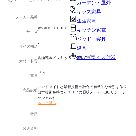
ガーデン・屋外
キッズ家具
メーカー品番
-
生活家電
W500 D500 H340mm
キッチン家電
サイズ
ベッド・寝具
-
サイズ補足
建具
オフプライス什器
真鍮純金メッキ クリスタルガラス
素材・材質
8.0kg
重量
ハンドメイドと最新技術の融合で有機的な造形を作り
商品説明
出す技術を持つイタリアの照明メーカーBC サン・ミ
ッシェル社。
もっと見る
クリスタルビーズを贅沢にあしらったシャンデリアの
シリーズは、高級感のある輝きと華やかな印象を華麗
特徴
-
に演出します。
-
光源タイプ：E26 電球形ハロゲンランプクリア 33W×5
関連資料
消費電力：165W