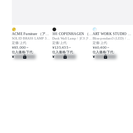
ACME Furniture （アクメファニチャー）
101 COPENHAGEN （ワンオーワンコペンハーゲン）
ART WORK STUDIO （アートワークスタジオ）
SOLID BRASS LAMP 3ARM BLASS / ソリッド ブラス ランプ
Dusk Wall Lamp / ダスク ウォールランプ
Bliss-pendant3 (LED) / ブリス ペンダント
定価/上代:
定価/上代:
定価/上代:
¥85,000 ~
¥135,455 ~
¥60,400 ~
仕入価格/下代:
仕入価格/下代:
仕入価格/下代:
¥
¥
¥