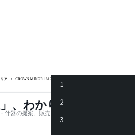
デリア
CROWN MINOR 181C2230S / クラウン
1
ース
2
値」、わかります。
品
・什器の提案、販売を行う法人様および個人事業主
3