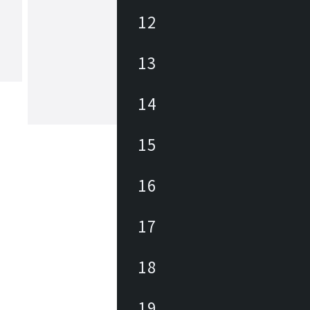
12
ネモライティング
13
革新的でありながらもイタリアンデザ
鼓舞し続けてきた伝統に基づく照明器
りを目的として、1993年に設立。ル・
ュジエやシャルロット・ペリアンらの
14
復刻も手掛ける一方で、ミニマルなLE
もっと見る
の新作を発表しています。
15
16
17
18
19