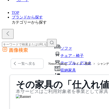
TOP
ブランドから探す
カテゴリーから探す
ソファ
画像検索
外部サイトの商品をカートに追加
チェア・椅子
他のサイトで見つけた商品ページのURLを貼り付けて、カートに追加できます
テーブル・デスク
一覧へ戻る
Nemo Lighting
ライト・照明
シャン
収納家具
パーソナルブース・集中ブ
その家具の「仕入れ
オフィスアクセサリー・備
本サービスはご利用対象者を事業として家具
インテリア雑貨
ライト・照明
ガーデン・屋外