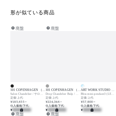
形が似ている商品
廃盤
廃盤
101 COPENHAGEN （ワンオーワンコペンハーゲン）
101 COPENHAGEN （ワンオーワンコペンハーゲン）
ART WORK STUDIO （アートワークスタジオ）
Salon Chandelier / サロン シャンデリア
Drop Chandelier Bulp / ドロップ シャンデリア バルプ
Bliss mini-pendant3 (LED) / ブリスミニ ペンダント
定価/上代:
定価/上代:
定価/上代:
¥185,455 ~
¥226,364 ~
¥57,800 ~
仕入価格/下代:
仕入価格/下代:
仕入価格/下代:
¥
¥
¥
廃盤
廃盤