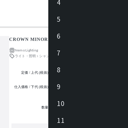
4
5
6
CROWN MINOR 181C2230S / クラウン
Nemo Lighting
7
ライト・照明
シャンデリア
8
定価 / 上代 (税抜)
都度見積
9
仕入価格 / 下代 (税抜)
¥
10
1
数量
11