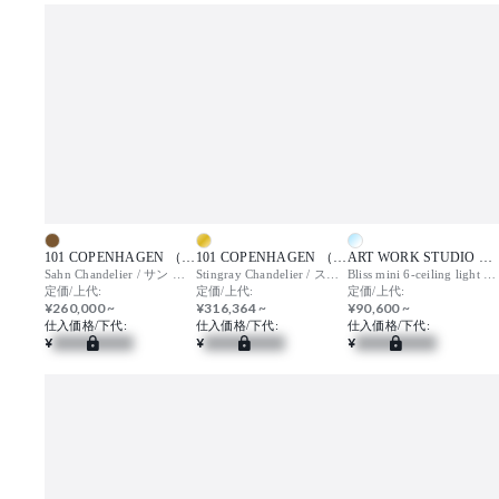
101 COPENHAGEN （ワンオーワンコペンハーゲン）
101 COPENHAGEN （ワンオーワンコペンハーゲン）
ART WORK STUDIO （アートワークスタジオ）
Sahn Chandelier / サン シャンデリア
Stingray Chandelier / スティングレー シャンデリア
Bliss mini 6-ceiling light (LED) / ブリスミニ6 シーリングライト
定価/上代:
定価/上代:
定価/上代:
¥260,000 ~
¥316,364 ~
¥90,600 ~
仕入価格/下代:
仕入価格/下代:
仕入価格/下代:
¥
¥
¥