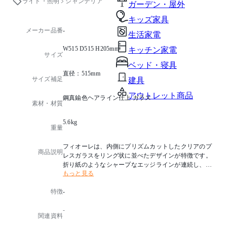
ライト・照明
シャンデリア
ガーデン・屋外
キッズ家具
メーカー品番
-
生活家電
W515 D515 H205mm
キッチン家電
サイズ
ベッド・寝具
直径：515mm
サイズ補足
建具
アウトレット商品
鋼真鍮色ヘアライン仕上 ガラス
素材・材質
5.6kg
重量
フィオーレは、内側にプリズムカットしたクリアのプ
商品説明
レスガラスをリング状に並べたデザインが特徴です。
折り紙のようなシャープなエッジラインが連続し、煌
もっと見る
き感のあるモダンなシャンデリアです。
特徴
-
光源タイプ：E17 ミニクリプトンランプクリア 40W×6
消費電力：216W
-
取付方法：取付簡易型
関連資料