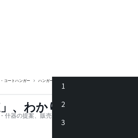
ク・コートハンガー
ハンガーワゴン
1
ース
2
値」、わかります。
品
・什器の提案、販売を行う法人様および個人事業主
3