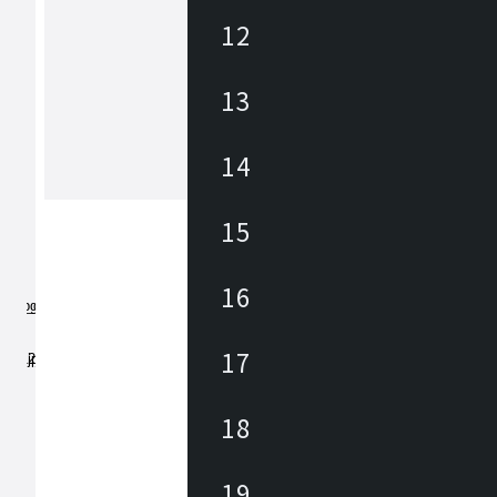
12
アズマヤ
13
東谷は1913年(大正2年)創業のメーカ
約3,000アイテムの商材を海外、国内
しており、あらゆるニーズに対応でき
、幅広いテイストの商材があります。 雑貨か
14
ら大型家具まで、時代の変化やトレン
もっと見る
わせた商品開発を行っています。
15
16
17
18
19