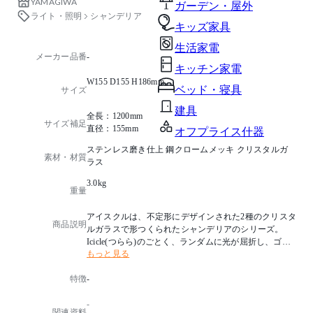
YAMAGIWA
ガーデン・屋外
ライト・照明
シャンデリア
キッズ家具
生活家電
メーカー品番
-
キッチン家電
W155 D155 H186mm
ベッド・寝具
サイズ
建具
全長：1200mm
サイズ補足
直径：155mm
オフプライス什器
ステンレス磨き仕上 鋼クロームメッキ クリスタルガ
素材・材質
ラス
3.0kg
重量
アイスクルは、不定形にデザインされた2種のクリスタ
商品説明
ルガラスで形つくられたシャンデリアのシリーズ。
Icicle(つらら)のごとく、ランダムに光が屈折し、ゴー
もっと見る
ジャスな光のオブジェとして空間のアクセントとなり
ます。
特徴
-
光源タイプ： E17 ミニクリプトンランプクリア 60W×1
-
消費電力：54W
関連資料