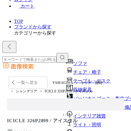
カート
TOP
ブランドから探す
カテゴリーから探す
ソファ
画像検索
外部サイトの商品をカートに追加
チェア・椅子
他のサイトで見つけた商品ページのURLを貼り付けて、カートに追加できます
テーブル・デスク
一覧へ戻る
YAMAGIWA
ライト・照明
収納家具
シャンデリア
ICICLE 326P2899 / アイスクル
パーソナルブース・集中ブ
オフィスアクセサリー・備
1 / 2
インテリア雑貨
ICICLE 326P2899 / アイスクル
ライト・照明