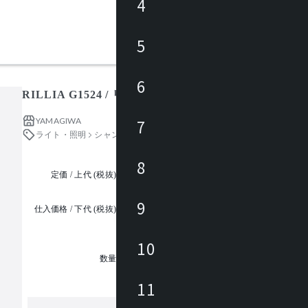
4
5
6
RILLIA G1524 / リリア
YAMAGIWA
7
ライト・照明
シャンデリア
8
定価 / 上代 (税抜)
都度見積
9
仕入価格 / 下代 (税抜)
¥
10
1
数量
11