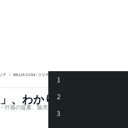
リア
RILLIA G1524 / リリア
1
ース
2
値」、わかります。
品
・什器の提案、販売を行う法人様および個人事業主
3