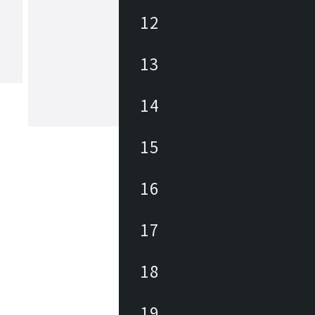
12
ヤマギワ
13
1923年の創業以来、日本の照明業界に
パイオニアとして革新的な照明器具・
追求してきました。「The Art of Light
もと、美しい暮らしと社会の実現に向
14
が生み出す美しい情緒的価値を社会に
もっと見る
続けています。
15
16
17
18
19