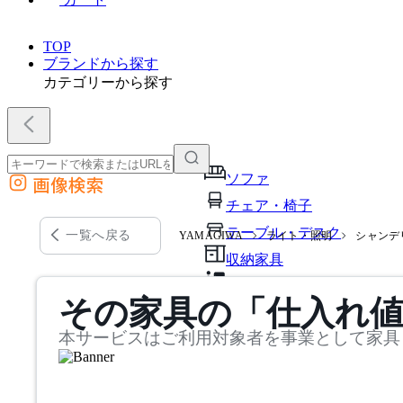
TOP
ブランドから探す
カテゴリーから探す
ソファ
画像検索
外部サイトの商品をカートに追加
チェア・椅子
他のサイトで見つけた商品ページのURLを貼り付けて、カートに追加できます
テーブル・デスク
一覧へ戻る
YAMAGIWA
ライト・照明
シャンデ
収納家具
パーソナルブース・集中ブ
その家具の「仕入れ
オフィスアクセサリー・備
本サービスはご利用対象者を事業として家具
インテリア雑貨
ライト・照明
ガーデン・屋外