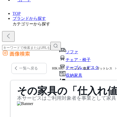
TOP
ブランドから探す
カテゴリーから探す
ソファ
画像検索
外部サイトの商品をカートに追加
チェア・椅子
他のサイトで見つけた商品ページのURLを貼り付けて、カートに追加できます
テーブル・デスク
一覧へ戻る
HIKARI
ベッド・寝具
マットレス
収納家具
パーソナルブース・集中ブ
その家具の「仕入れ
オフィスアクセサリー・備
本サービスはご利用対象者を事業として家具
インテリア雑貨
ライト・照明
ガーデン・屋外