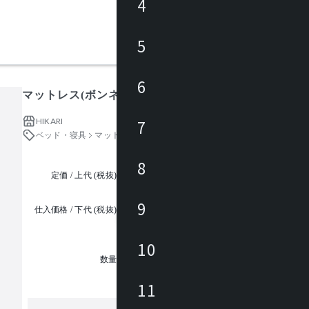
4
5
6
マットレス(ボンネルコイル)
HIKARI
7
ベッド・寝具
マットレス
8
定価 / 上代 (税抜)
都度見積
9
仕入価格 / 下代 (税抜)
¥
10
1
数量
11