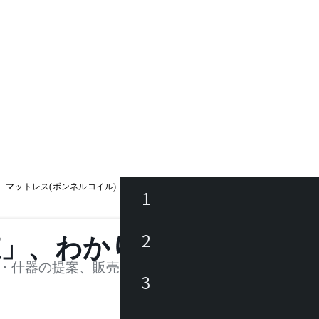
マットレス(ボンネルコイル)
1
ース
2
値」、わかります。
品
・什器の提案、販売を行う法人様および個人事業主
3