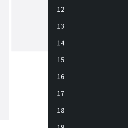
12
ヒカリ
13
あらゆる商業空間のニーズ・課題に合
レンドを外さない豊富なデザインの家
底した品質管理に加えて、家具類のメ
ナンスを積極的に行い、廃棄・買換え
14
トロールして環境にも優しく、家具に
もっと見る
長期的なランニングコストを削減しま
々なパブリックスペースを家具を通じ
15
力と対応力で貢献します。
16
17
18
19